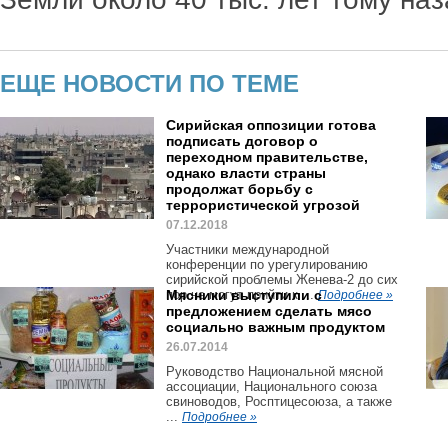
ЕЩЕ НОВОСТИ ПО ТЕМЕ
Сирийская оппозиции готова
подписать договор о
переходном правительстве,
однако власти страны
продолжат борьбу с
террористической угрозой
07.12.2018
Участники международной
конференции по урегулированию
сирийской проблемы Женева-2 до сих
пор не могут прийти к ...
Мясники выступили с
Подробнее »
предложением сделать мясо
социально важным продуктом
26.07.2014
Руководство Национальной мясной
ассоциации, Национального союза
свиноводов, Росптицесоюза, а также
...
Подробнее »