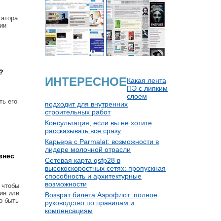
татора
ии
?
ИНТЕРЕСНОЕ
Какая лента
ПЭ с липким
слоем
ть его
подходит для внутренних
строительных работ
Консультация, если вы не хотите
рассказывать все сразу
Карьера с Parmalat: возможности в
лидере молочной отрасли
знес
Сетевая карта qsfp28 в
высокоскоростных сетях: пропускная
способность и архитектурные
возможности
 чтобы
зин или
Возврат билета Аэрофлот: полное
о быть
руководство по правилам и
компенсациям