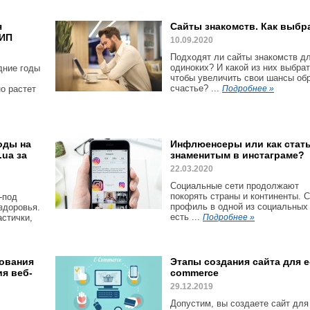
я
Сайты знакомств. Как выбр
 ИП
10.09.2020
Подходят ли сайты знакомств д
одиноких? И какой из них выбрат
дние годы
чтобы увеличить свои шансы об
счастье? ...
о растет
Подробнее »
оды на
Инфлюенсеры или как стат
.ua за
знаменитым в инстаграме?
22.03.2020
Социальные сети продолжают
покорять страны и континенты. 
-под
профиль в одной из социальных
здоровья.
есть ...
астички,
Подробнее »
ования
Этапы создания сайта для e
я веб-
commerce
29.12.2019
Допустим, вы создаете сайт для