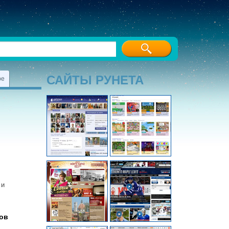
САЙТЫ РУНЕТА
ре
 и
ов