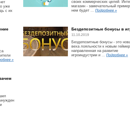
своих коммерческих целей. Инте
нет
магазин - замечательный пример
то уже
нем будет ...
дь с их
Подробнее »
ение
Бездепозитные бонусы в иг
11.10.2019
Бездепозитные бонусы - это нов
веха лояльности к новым геймер
направленная на развитие
са
игроиндустрии и ...
вители
Подробнее »
обнее »
 зачем
ешил
вынужден
и