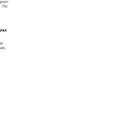
рнет-
. На
рах
ая
ам,