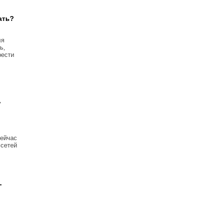
ать?
ля
ь,
рести
ь
Сейчас
 сетей
-