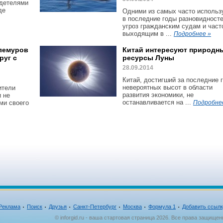
идетелями
де
Одними из самых часто исполь
в последние годы разновидност
угроз гражданским судам и част
выходящим в ...
Подробнее »
лемуров
Китай интересуют природн
руг с
ресурсы Луны
28.09.2014
Китай, достигший за последние 
невероятных высот в области
ители
развития экономики, не
 не
останавливается на ...
ми своего
Подробне
Реклама
Поиск
Друзья
Санкт-Петербург
Москва
Формула 1
Добавить ссыл
© inforgid.ru - ваша стартовая страница 2026. Все права защищен