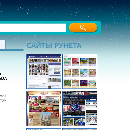
САЙТЫ РУНЕТА
ре
я
ADA
емой
том,