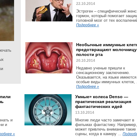
22.10.2014
Эстроген – специфический женс
гормон, который помогает защи
головной мозг от тех воспалений,
Подробнее »
Необычные иммунные клет
предотвращают молочницу
лючать
полости рта
ых
20.10.2014
Недавно ученые пришли к
ки
сенсационному заключению.
Оказывается, на языке имеются
особые виды иммунных клеток, .
Подробнее »
олили
Умные» колеса Denso —
нь
практическая реализация
фантастических идей
13.10.2014
знать и
Многие люди часто замечают в
ни и
фильмах фантастику. Например,
может привлечь внимание такие
сцены, когда в камеру ...
робнее »
Подроб