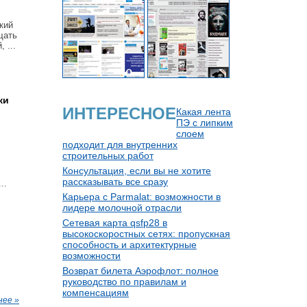
кий
щать
 ...
ки
ИНТЕРЕСНОЕ
Какая лента
ПЭ с липким
слоем
подходит для внутренних
строительных работ
Консультация, если вы не хотите
рассказывать все сразу
..
Карьера с Parmalat: возможности в
лидере молочной отрасли
Сетевая карта qsfp28 в
высокоскоростных сетях: пропускная
способность и архитектурные
возможности
Возврат билета Аэрофлот: полное
руководство по правилам и
компенсациям
нее »