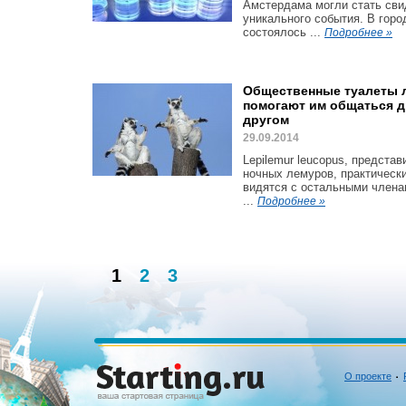
Амстердама могли стать св
уникального события. В горо
состоялось ...
Подробнее »
Общественные туалеты 
помогают им общаться д
другом
29.09.2014
Lepilemur leucopus, представ
ночных лемуров, практически
видятся с остальными члена
...
Подробнее »
1
2
3
О проекте