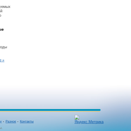
зуемых
ей
о
ые
годы
е »
ку
Разное
Контакты
ы.