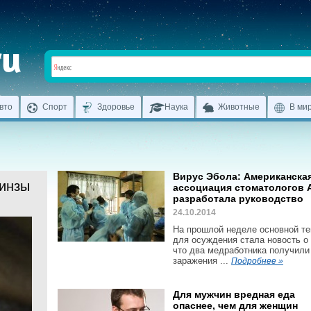
вто
Спорт
Здоровье
Наука
Животные
В ми
Вирус Эбола: Американска
линзы
ассоциация стоматологов 
разработала руководство
24.10.2014
На прошлой неделе основной т
для осуждения стала новость о 
что два медработника получили
заражения ...
Подробнее »
Для мужчин вредная еда
опаснее, чем для женщин