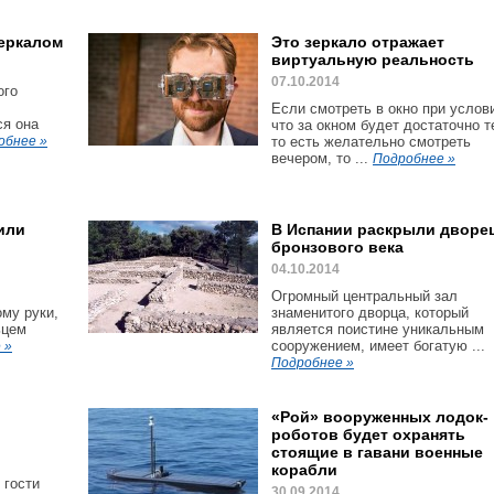
зеркалом
Это зеркало отражает
виртуальную реальность
07.10.2014
ого
Если смотреть в окно при услов
ся она
что за окном будет достаточно т
обнее »
то есть желательно смотреть
вечером, то ...
Подробнее »
или
В Испании раскрыли дворе
бронзового века
04.10.2014
Огромный центральный зал
му руки,
знаменитого дворца, который
ьцем
является поистине уникальным
сооружением, имеет богатую ...
 »
Подробнее »
й
«Рой» вооруженных лодок-
роботов будет охранять
стоящие в гавани военные
корабли
 гости
30.09.2014