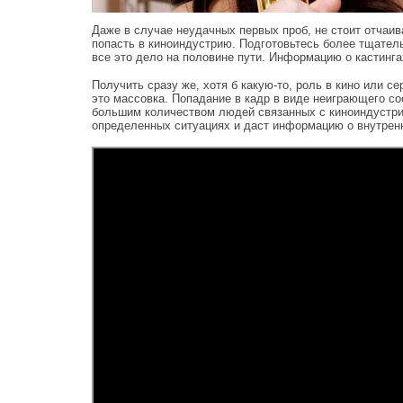
Даже в случае неудачных первых проб, не стоит отчаив
попасть в киноиндустрию. Подготовьтесь более тщател
все это дело на половине пути. Информацию о кастингах
Получить сразу же, хотя б какую-то, роль в кино или 
это массовка. Попадание в кадр в виде неиграющего с
большим количеством людей связанных с киноиндустрие
определенных ситуациях и даст информацию о внутренн