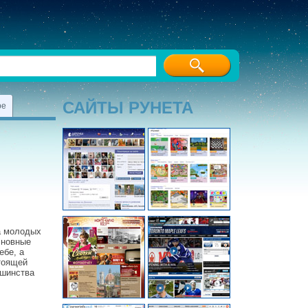
САЙТЫ РУНЕТА
ре
ва молодых
сновные
ебе, а
стоящей
ьшинства