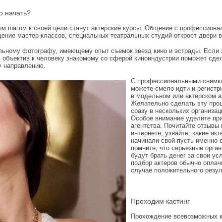
о начать?
м шагом к своей цели станут актерские курсы. Общение с профессиона
ение мастер-классов, специальных театральных студий откроет двери в
льному фотографу, имеющему опыт съемок звезд кино и эстрады. Если 
 объектив к человеку знакомому со сферой киноиндустрии поможет сде
у направлению.
С профессиональными снимк
можете смело идти и регистр
в модельном или актерском а
Желательно сделать эту про
сразу в нескольких организац
Особое внимание уделите пр
агентства. Почитайте отзывы 
интернете, узнайте, какие акт
начинали свой пусть именно 
помните, что серьезные орган
будут брать денег за свои усл
подбор актеров обычно оплач
случае положительного резул
Проходим кастинг
Прохождение всевозможных к