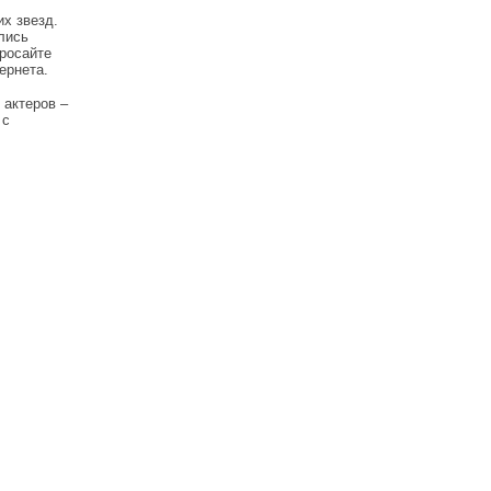
х звезд.
лись
бросайте
ернета.
 актеров –
 с