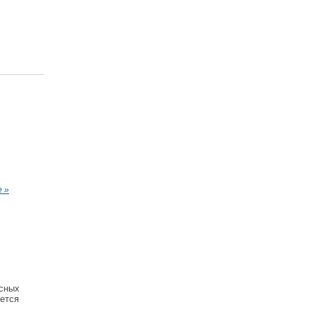
 »
асных
ется