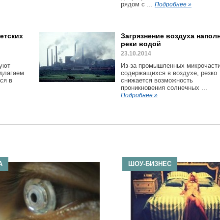
рядом с ...
Подробнее »
петских
Загрязнение воздуха напол
реки водой
23.10.2014
суют
Из-за промышленных микрочасти
едлагаем
содержащихся в воздухе, резко
тся в
снижается возможность
проникновения солнечных ...
Подробнее »
А
ШОУ-БИЗНЕС