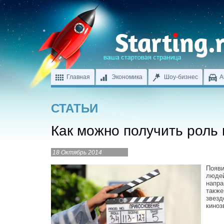
Главная
Экономика
Шоу-бизнес
А
СТАТЬИ
Как можно получить роль 
18 Октябрь 2014
Появи
людей
напра
также
звезд
киноз