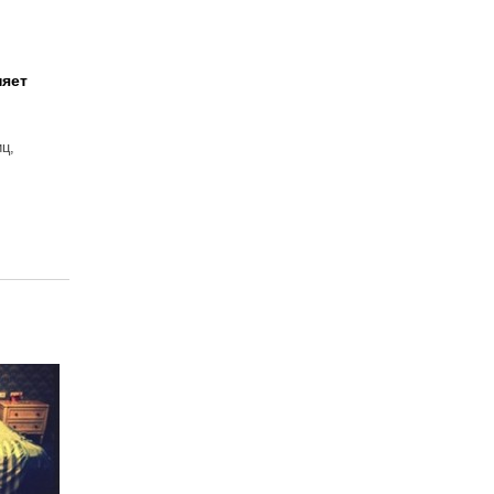
няет
ц,