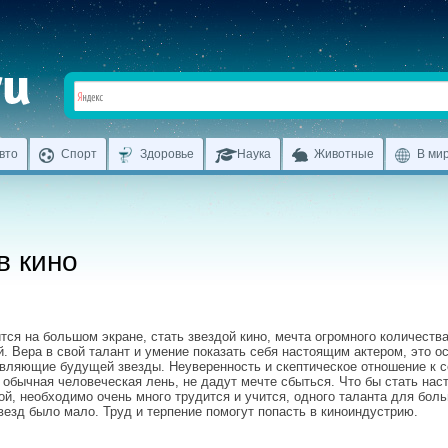
вто
Спорт
Здоровье
Наука
Животные
В ми
в кино
тся на большом экране, стать звездой кино, мечта огромного количест
. Вера в свой талант и умение показать себя настоящим актером, это о
вляющие будущей звезды. Неуверенность и скептическое отношение к с
 обычная человеческая лень, не дадут мечте сбыться. Что бы стать на
ой, необходимо очень много трудится и учится, одного таланта для бол
везд было мало. Труд и терпение помогут попасть в киноиндустрию.