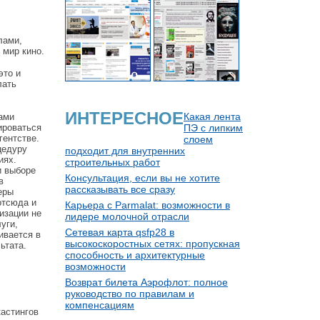
лами,
 мир кино.
это и
лать
ИНТЕРЕСНОЕ
Какая лента
ами
ироваться
ПЭ с липким
гентстве.
слоем
цедуру
подходит для внутренних
иях.
строительных работ
и выборе
Консультация, если вы не хотите
в
рассказывать все сразу
еры
отсюда и
Карьера с Parmalat: возможности в
изации не
лидере молочной отрасли
уги,
Сетевая карта qsfp28 в
ивается в
высокоскоростных сетях: пропускная
ьтата.
способность и архитектурные
возможности
Возврат билета Аэрофлот: полное
руководство по правилам и
компенсациям
астингов