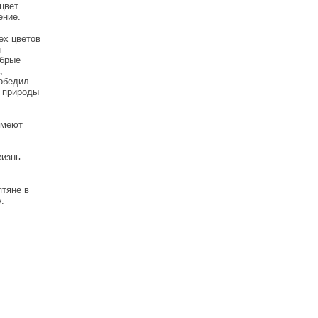
 цвет
ение.
ех цветов
н
обрые
,
победил
м природы
имеют
жизнь.
птяне в
.