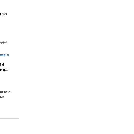
 за
ады,
нее »
14
лица
ацию о
ных