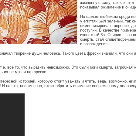
жизненную силу, так как этот
показывал оживление и очищ
Но самым любимым среди вс
у египтян был зеленый, так о
символизировал творение, д
поступки. В качестве примера
известный бог Осирис — он 
смерть, стал олицетворение
и возрождения.
значал творение души человека. Такого цвета фрески значили, что они 
т.е. все то, что выразить невозможно. Это были боги смерти, загробная 
ть их не могли на фреске.
нтересной историей, которую стоит уважать и чтить, ведь, возможно, еги
е! И на это, несомненно, стоит обратить внимание современному человеку