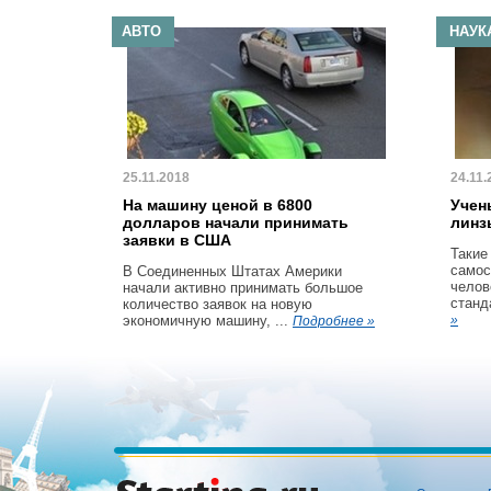
АВТО
НАУК
25.11.2018
24.11.
На машину ценой в 6800
Учен
долларов начали принимать
линз
заявки в США
Такие
самос
В Соединенных Штатах Америки
челов
начали активно принимать большое
станд
количество заявок на новую
экономичную машину, ...
»
Подробнее »