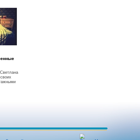
венные
 Светлана
 своих
тажными