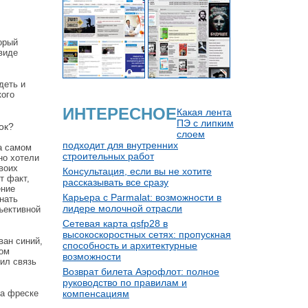
орый
 виде
деть и
кого
ИНТЕРЕСНОЕ
Какая лента
ПЭ с липким
ок?
слоем
подходит для внутренних
на самом
строительных работ
но хотели
воих
Консультация, если вы не хотите
т факт,
рассказывать все сразу
ение
Карьера с Parmalat: возможности в
нать
лидере молочной отрасли
ъективной
Сетевая карта qsfp28 в
высокоскоростных сетях: пропускная
ван синий,
способность и архитектурные
ном
возможности
чил связь
Возврат билета Аэрофлот: полное
руководство по правилам и
на фреске
компенсациям