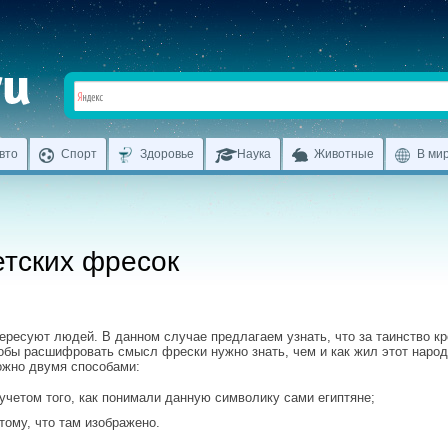
вто
Спорт
Здоровье
Наука
Животные
В ми
етских фресок
ересуют людей. В данном случае предлагаем узнать, что за таинство кр
тобы расшифровать смысл фрески нужно знать, чем и как жил этот народ
ожно двумя способами:
с учетом того, как понимали данную символику сами египтяне;
 тому, что там изображено.