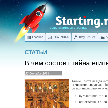
Главная
Экономика
Шоу-бизнес
А
СТАТЬИ
В чем состоит тайна егип
23 Октябрь 2014
Тайны Египта всегда инт
египетских рисунках. Ч
смысл нарисованного м
субъективно, т.е. 
объективно, т.е. по