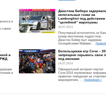
Джастина Бибера задержали
нелегальные гонки на
Lamborghini под действием
авлялся в
“целебной” марихуаны
28.07.2014
то самое
Популярный исполнитель из Кан
кумир миллионов подростков,
Джастин Бибер был задержан
полицейскими Майами ...
Подроб
м
Болельщикам игр Сочи – 20
икой в
запрещено скрывать свои 
 РЖД
под масками
26.07.2014
едерации
Официальный интернет-портал
уплении в
Сочи-2014 опубликовал информ
правилах поведения на спортив
мероприятиях, ...
Подробнее »