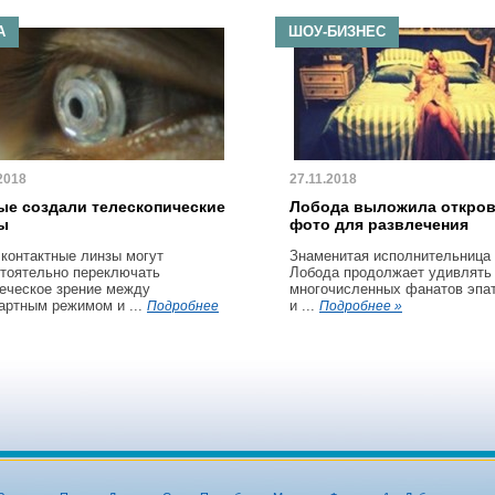
А
ШОУ-БИЗНЕС
2018
27.11.2018
ые создали телескопические
Лобода выложила откро
ы
фото для развлечения
 контактные линзы могут
Знаменитая исполнительница
тоятельно переключать
Лобода продолжает удивлять
еческое зрение между
многочисленных фанатов эпа
артным режимом и ...
и ...
Подробнее
Подробнее »