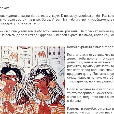
есках
оисходили в жизни богов, их функции. К примеру, изображен бог Ра, кот
 которая состоит из иных богов. А вот Нут – богиня ночи, изображена в
 каждое утро в свое тело.
рый был специалистом в области бальзамирования. На фресках можно ви
 На самом деле у каждой фрески был свой скрытый смысл, более глубо
Какой скрытый смысл фрес
Кстати, стоит отметить, что 
деле, чтобы понять, что имен
донести древние египтяне в с
рисунках, нужно учитывать то
что этот народ большое знач
придавал цвету. Так можно уз
смысл фрески не только с об
точки зрения, но и визуально.
Если в рисунке был использо
то это говорило о божествен
значении, ведь этот цвет зна
с богами.
Картины в голубых оттенках 
говорили о том, что они несут