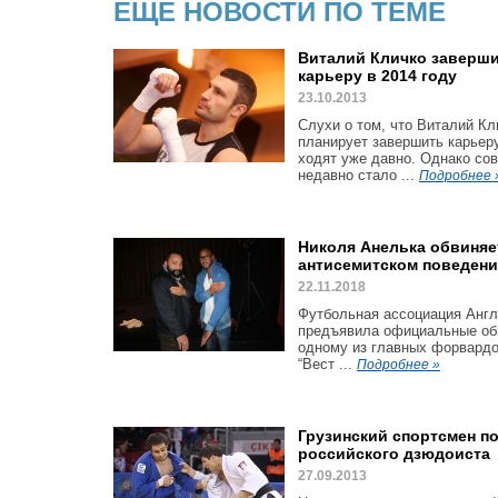
ЕЩЕ НОВОСТИ ПО ТЕМЕ
Виталий Кличко заверш
карьеру в 2014 году
23.10.2013
Слухи о том, что Виталий Кл
планирует завершить карьеру
ходят уже давно. Однако со
недавно стало ...
Подробнее 
Николя Анелька обвиняе
антисемитском поведен
22.11.2018
Футбольная ассоциация Англ
предъявила официальные об
одному из главных форвардо
“Вест ...
Подробнее »
Грузинский спортсмен п
российского дзюдоиста
27.09.2013