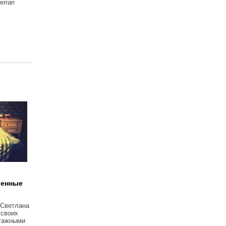
rrari
о
венные
 Светлана
 своих
тажными