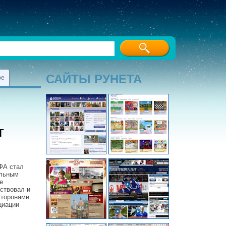
САЙТЫ РУНЕТА
ре
г
ФА стал
альным
е
тствовал и
сторонами:
циации