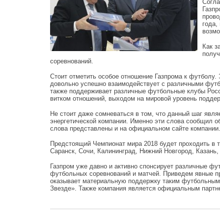
Согла
Газпр
прово
года,
возмо
Как з
получ
соревнований.
Стоит отметить особое отношение Газпрома к футболу. 
довольно успешно взаимодействует с различными футб
также поддерживает различные футбольные клубы Росс
витком отношений, выходом на мировой уровень подде
Не стоит даже сомневаться в том, что данный шаг явля
энергетической компании. Именно эти слова сообщил 
слова представлены и на официальном сайте компании
Предстоящий Чемпионат мира 2018 будет проходить в та
Саранск, Сочи, Калининград, Нижний Новгород, Казань, 
Газпром уже давно и активно спонсирует различные фу
футбольных соревнований и матчей. Приведем явные п
оказывает материальную поддержку таким футбольным 
Звезде». Также компания является официальным партн