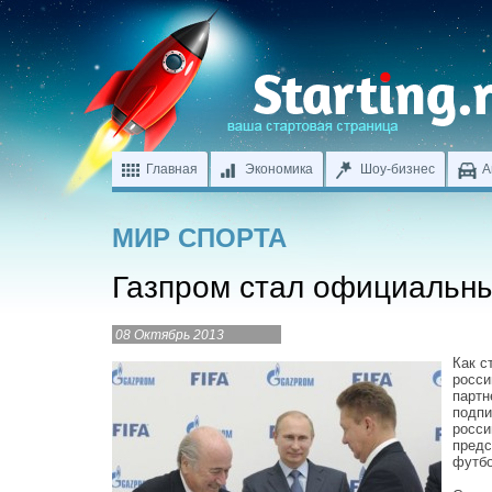
Главная
Экономика
Шоу-бизнес
А
МИР СПОРТА
Газпром стал официальн
08 Октябрь 2013
Как с
росси
партн
подпи
росси
предс
футбо