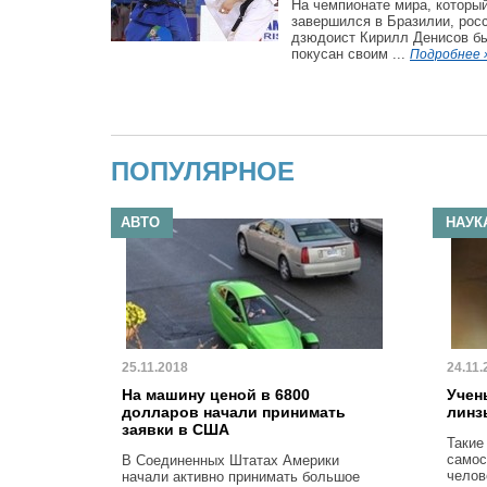
На чемпионате мира, которы
завершился в Бразилии, рос
дзюдоист Кирилл Денисов б
покусан своим ...
Подробнее 
ПОПУЛЯРНОЕ
АВТО
НАУК
25.11.2018
24.11.
На машину ценой в 6800
Учен
долларов начали принимать
линз
заявки в США
Такие
самос
В Соединенных Штатах Америки
челов
начали активно принимать большое