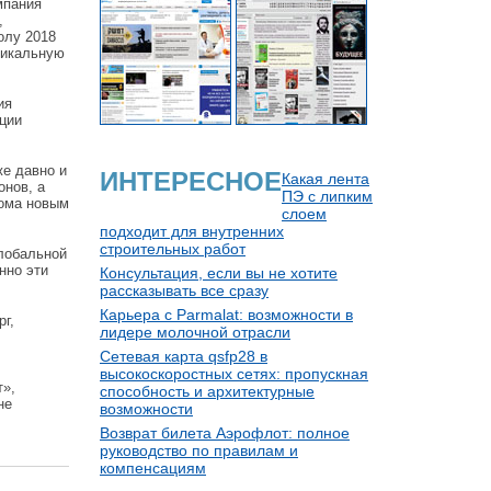
мпания
,
олу 2018
никальную
ия
ции
же давно и
ИНТЕРЕСНОЕ
Какая лента
нов, а
ПЭ с липким
рома новым
слоем
подходит для внутренних
строительных работ
глобальной
нно эти
Консультация, если вы не хотите
рассказывать все сразу
Карьера с Parmalat: возможности в
г,
лидере молочной отрасли
Сетевая карта qsfp28 в
высокоскоростных сетях: пропускная
т»,
способность и архитектурные
не
возможности
Возврат билета Аэрофлот: полное
руководство по правилам и
компенсациям