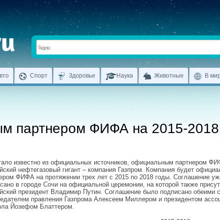
вто
Спорт
Здоровье
Наука
Животные
В ми
ым партнером ФИФА на 2015-2018
тало известно из официальных источников, официальным партнером ФИ
йский нефтегазовый гигант – компания Газпром. Компания будет офици
ером ФИФА на протяжении трех лет с 2015 по 2018 годы. Соглашение уж
сано в городе Сочи на официальной церемонии, на которой также прису
йский президент Владимир Путин. Соглашение было подписано обеими 
едателем правления Газпрома Алексеем Миллером и президентом ассо
ла Йозефом Блаттером.