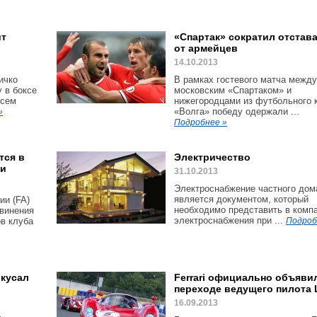
ит
«Спартак» сократил отстав
от армейцев
14.10.2013
ичко
В рамках гостевого матча между
 в боксе
московским «Спартаком» и
всем
нижегородцами из футбольного 
«Волга» победу одержали ...
»
Подробнее »
тся в
Электричество
ии
31.10.2013
Электроснабжение частного дом
является документом, который
ии (FA)
необходимо представить в комп
винения
электроснабжения при ...
в клуба
Подроб
окусал
Ferrari официально объяви
переходе ведущего пилота 
16.09.2013