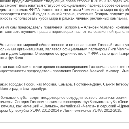
шение предусматривает следующие права сторон: в 2015-2018 годах ко
ом сможет пользоваться статусом официального партнера соревнований
димых в рамках ФИФА. Более того, по итогам Чемпионата мира по футб
 проводится который будет в нашей стране, компания Газпром получит у
жность использовать кубок мира в рамках личных рекламных кампаний.
аявил сам председатель правления Газпрома – Алексей Миллер, компан
ит соответствующие права в переговорах насчет телевизионной трансля
Это известно мировой общественности не понаслышке. Газовый гигант у
ольными организациями, является официальным партнером Лиги Чемпио
ии и даже Европы. Очередное сотрудничество с ФИФА стало для Газп
ржки футбола.
ется важнейшим с точки зрения позиционирования Газпрома в качестве 
общественности председатель правления Газпрома Алексей Миллер. Име
.
ких городах Росси, как Москва, Самара, Ростов-на-Дону, Санкт-Петербур
Волгоград и Екатеринбург.
тбольные клубы, ведет плодотворное сотрудничество с организаторами
римеры. Сегодня Газпром является спонсором футбольного клуба «Зени
клубам, как немецкий «Шальке», английский «Челси» и сербский «Црве
ером Суперкубка УЕФА 2012-2014 и Лиги чемпионов УЕФА 2012-2015.