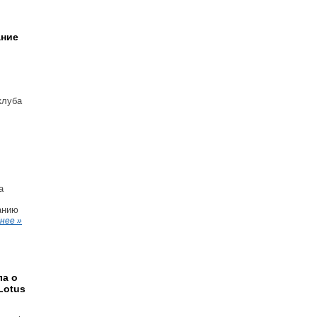
ание
клуба
а
анию
нее »
ла о
Lotus