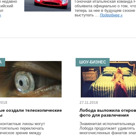
й недавно
Гоночная итальянская команда Fe
сийский
объявила официально о том, чт
ыл
теперь за нее в будущем сезоне
выступать ...
»
Подробнее »
А
ШОУ-БИЗНЕС
2018
27.11.2018
ые создали телескопические
Лобода выложила откро
ы
фото для развлечения
 контактные линзы могут
Знаменитая исполнительница
тоятельно переключать
Лобода продолжает удивлять
еческое зрение между
многочисленных фанатов эпа