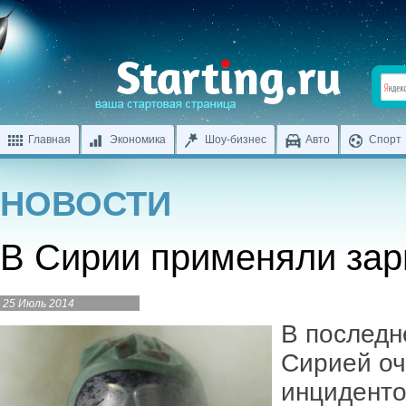
Главная
Экономика
Шоу-бизнес
Авто
Спорт
НОВОСТИ
В Сирии применяли зар
25 Июль 2014
В последн
Сирией оч
инциденто