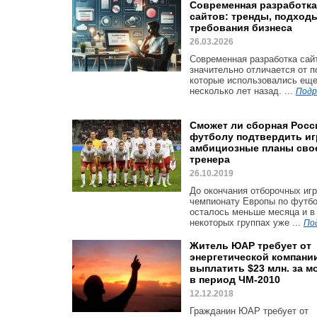
Современная разработка
сайтов: тренды, подход
требования бизнеса
26.03.2026
Современная разработка сай
значительно отличается от п
которые использовались ещ
несколько лет назад. ...
Подр
Сможет ли сборная Росс
футболу подтвердить и
амбициозные планы сво
тренера
26.10.2019
До окончания отборочных игр
чемпионату Европы по футбо
осталось меньше месяца и в
некоторых группах уже ...
По
Житель ЮАР требует от
энергетической компани
выплатить $23 млн. за 
в период ЧМ-2010
12.12.2018
Гражданин ЮАР требует от