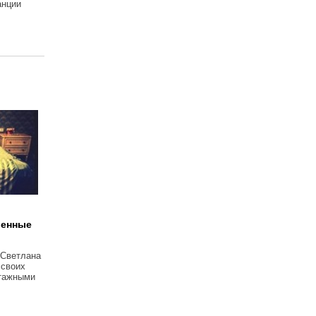
анции
венные
 Светлана
 своих
тажными