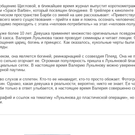
общению Щегловой, в ближайшее время журнал выпустит короткометра
 «Space Barbie», который посвящен блондинке. В трейлере к киноленте
ческом пространстве Барби со змеей на шее рассказывает: «Приветству
всего моего существования – прийти к вам и помочь осознать человечес
одимо переходить с этапа «человек-потребитель» на этап «человек-полу
уже более 10 лет. Девушка применяет множество оригинальных псевдон
й хаоса. Валерия Лукьянова также проводит семинары и читает лекции.
щения цариц, богинь и принцесс. Как оказалось, кукольные черты были
еяды.
ком, она является богиней, реинкарнацией с созвездия Плеяд. Она не 
то сильно огорчает ее. Огромная популярность пришла к Лукьяновой бла
иальных сетях. В настоящее время Валерию Лукьянову можно уверенн
рной паутины.
во слухов и сплетен. Кто-то ее ненавидит, кто-то просто обожает. Фотог
. Однако, какая девушка в реальности, вероятно, никто не знает. Ее ч
би только в ответ улыбается, в настоящее время Валерия совершенно с
рафий и ссылок на тематику «Лукьянова до пластической операции», но
и.