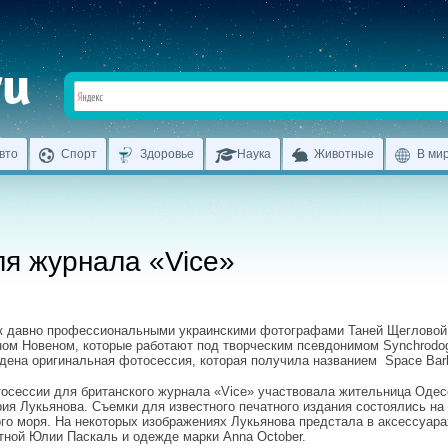
вто
Спорт
Здоровье
Наука
Животные
В ми
ля журнала «Vice»
к давно профессиональными украинскими фотографами Таней Щегловой
ом Новеном, которые работают под творческим псевдонимом Synchrodo
дена оригинальная фотосессия, которая получила названием Space Barb
осессии для британского журнала «Vice» участвовала жительница Оде
ия Лукьянова. Съемки для известного печатного издания состоялись на
го моря. На некоторых изображениях Лукьянова предстала в аксессуара
тной Юлии Паскаль и одежде марки Anna October.