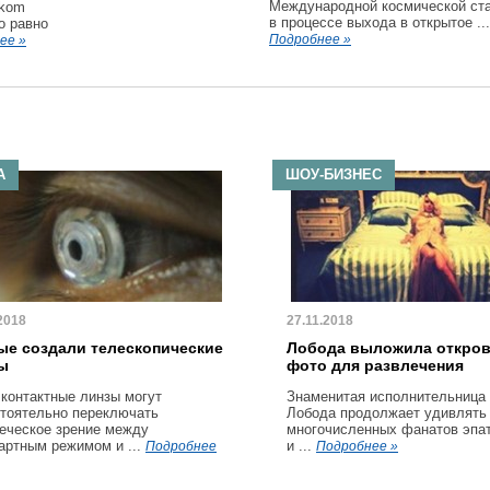
Международной космической ст
skom
в процессе выхода в открытое ...
о равно
Подробнее »
ее »
А
ШОУ-БИЗНЕС
2018
27.11.2018
ые создали телескопические
Лобода выложила откро
ы
фото для развлечения
 контактные линзы могут
Знаменитая исполнительница
тоятельно переключать
Лобода продолжает удивлять
еческое зрение между
многочисленных фанатов эпа
артным режимом и ...
и ...
Подробнее
Подробнее »