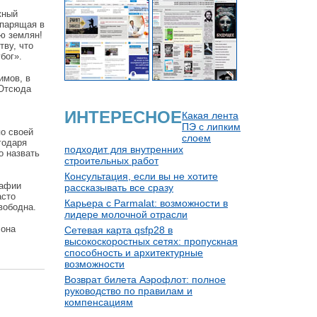
жный
 парящая в
ю землян!
тву, что
бог».
имов, в
 Отсюда
ИНТЕРЕСНОЕ
Какая лента
ПЭ с липким
по своей
слоем
годаря
подходит для внутренних
о назвать
строительных работ
Консультация, если вы не хотите
рафии
рассказывать все сразу
асто
Карьера с Parmalat: возможности в
вободна.
лидере молочной отрасли
 она
Сетевая карта qsfp28 в
высокоскоростных сетях: пропускная
способность и архитектурные
возможности
Возврат билета Аэрофлот: полное
руководство по правилам и
компенсациям