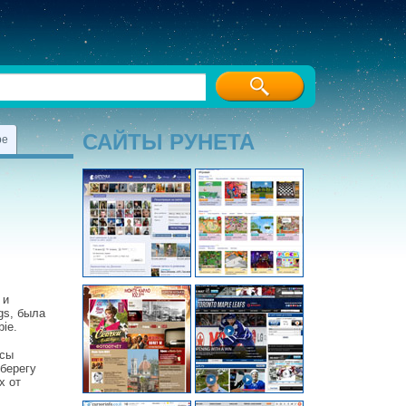
САЙТЫ РУНЕТА
ре
 и
gs, была
ie.
ссы
 берегу
х от