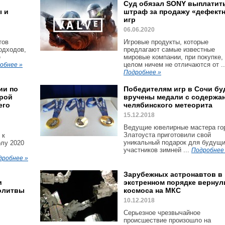
Суд обязал SONY выплатит
ы и
штраф за продажу «дефект
игр
06.06.2020
тов
Игровые продукты, которые
одходов,
предлагают самые известные
е
мировые компании, при покупке,
целом ничем не отличаются от ..
обнее »
Подробнее »
ии по
Победителям игр в Сочи бу
грой
вручены медали с содержа
его
челябинского метеорита
15.12.2018
Ведущие ювелирные мастера го
Златоуста приготовили свой
 к
уникальный подарок для будущ
лу 2020
участников зимней ...
Подробнее
дробнее »
Зарубежных астронавтов в
и
экстренном порядке вернул
молитвы
космоса на МКС
10.12.2018
Серьезное чрезвычайное
происшествие произошло на