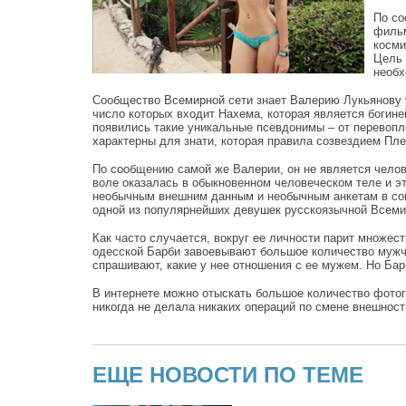
По со
фильм
косми
Цель 
необх
Сообщество Всемирной сети знает Валерию Лукьянову 
число которых входит Нахема, которая является богине
появились такие уникальные псевдонимы – от перевопло
характерны для знати, которая правила созвездием Пл
По сообщению самой же Валерии, он не является челове
воле оказалась в обыкновенном человеческом теле и э
необычным внешним данным и необычным анкетам в соц
одной из популярнейших девушек русскоязычной Всеми
Как часто случается, вокруг ее личности парит множест
одесской Барби завоевывают большое количество мужчин
спрашивают, какие у нее отношения с ее мужем. Но Бар
В интернете можно отыскать большое количество фотог
никогда не делала никаких операций по смене внешност
ЕЩЕ НОВОСТИ ПО ТЕМЕ