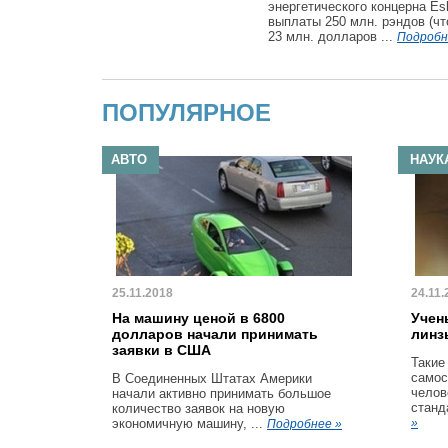
энергетического концерна E
выплаты 250 млн. рэндов (чт
23 млн. долларов ...
Подробн
ПОПУЛЯРНОЕ
АВТО
НАУК
25.11.2018
24.11.
На машину ценой в 6800
Учен
долларов начали принимать
линз
заявки в США
Такие
самос
В Соединенных Штатах Америки
челов
начали активно принимать большое
станд
количество заявок на новую
экономичную машину, ...
»
Подробнее »