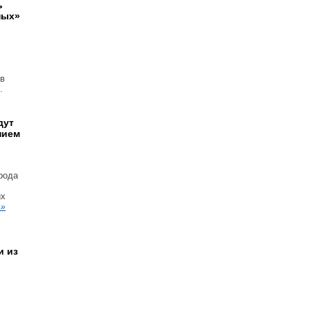
ь
ных»
 в
.
дут
нием
рода
их
 »
и из