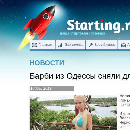
Главная
Экономика
Шоу-бизнес
А
НОВОСТИ
Барби из Одессы сняли д
10 Май 2013
Не та
Роман
прове
В фот
Валер
Черно
извес