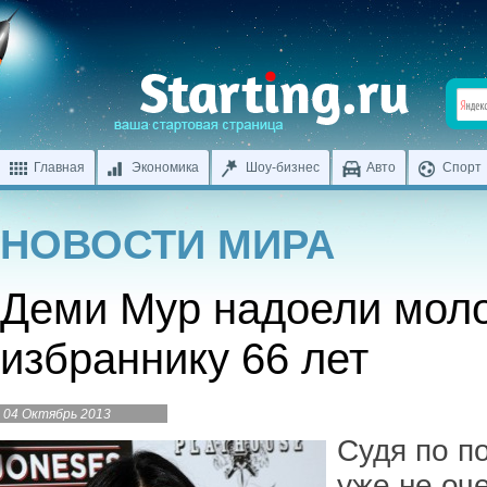
Главная
Экономика
Шоу-бизнес
Авто
Спорт
НОВОСТИ МИРА
Деми Мур надоели мол
избраннику 66 лет
04 Октябрь 2013
Судя по п
уже не оч