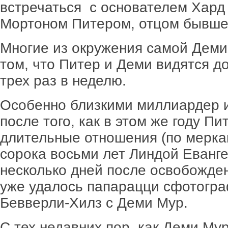
встречаться с основателем Хард
Мортоном Питером, отцом бывшег
Многие из окружения самой Деми
том, что Питер и Деми видятся д
трех раз в неделю.
Особенно близкими миллиардер и
после того, как в этом же году П
длительные отношения (по мерка
сорока восьми лет Линдой Еванге
несколько дней после освобожден
уже удалось папарацци сфотогра
Бевверли-Хилз с Деми Мур.
С тех недавних пор, как Деми Му