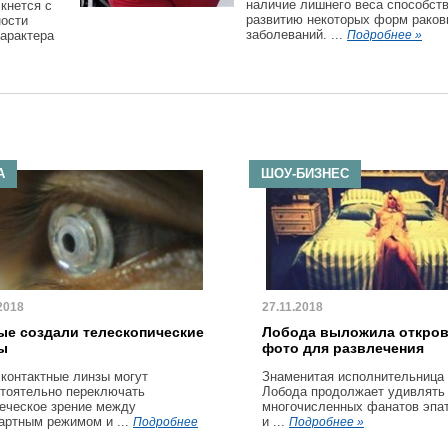
наличие лишнего веса способст
кнется с
развитию некоторых форм рако
ности
заболеваний. ...
характера
Подробнее »
А
ШОУ-БИЗНЕС
2018
27.11.2018
ые создали телескопические
Лобода выложила откро
ы
фото для развлечения
 контактные линзы могут
Знаменитая исполнительница
тоятельно переключать
Лобода продолжает удивлять
еческое зрение между
многочисленных фанатов эпа
артным режимом и ...
и ...
Подробнее
Подробнее »