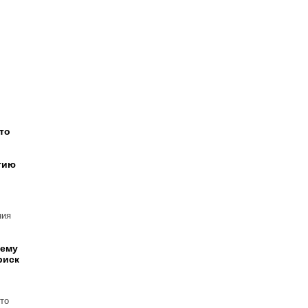
то
тию
ния
чему
риск
то