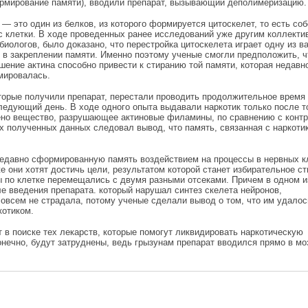
рмирование памяти), вводили препарат, вызывающий деполимеризацию.
 — это один из белков, из которого формируется цитоскелет, то есть со
с клетки. В ходе проведенных ранее исследований уже другим коллекти
биологов, было доказано, что перестройка цитоскелета играет одну из 
 в закреплении памяти. Именно поэтому ученые смогли предположить, ч
шение актина способно привести к стиранию той памяти, которая недавн
мировалась.
торые получили препарат, перестали проводить продолжительное время 
следующий день. В ходе одного опыта выдавали наркотик только после то
дено вещество, разрушающее актиновые филамины, по сравнению с конт
х полученных данных следовал вывод, что память, связанная с наркоти
недавно сформированную память воздействием на процессы в нервных к
е они хотят достичь цели, результатом которой станет избирательное с
ы по клетке перемещались с двумя разными отсеками. Причем в одном и
ле введения препарата. который нарушал синтез скелета нейронов,
всем не страдала, потому ученые сделали вывод о том, что им удалос
котиком.
 в поиске тех лекарств, которые помогут ликвидировать наркотическую
нечно, будут затруднены, ведь грызунам препарат вводился прямо в моз