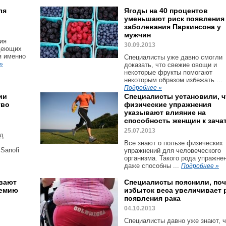
ля
Ягоды на 40 процентов
уменьшают риск появления
заболевания Паркинсона у
мужчин
ия
30.09.2013
удеющих
я именно
Специалисты уже давно смогли
»
доказать, что свежие овощи и
некоторые фрукты помогают
некоторым образом избежать ...
Подробнее »
ии
Специалисты установили, ч
тво
физические упражнения
указывают влияние на
способность женщин к зача
25.07.2013
од
Все знают о пользе физических
Sanofi
упражнений для человеческого
организма. Такого рода упражне
даже способны ...
Подробнее »
вают
Специалисты пояснили, по
демию
избыток веса увеличивает 
появления рака
04.10.2013
Специалисты давно уже знают, ч