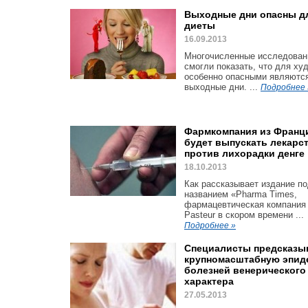
Выходные дни опасны д
диеты
16.09.2013
Многочисленные исследован
смогли показать, что для х
особенно опасными являютс
выходные дни. ...
Подробнее 
Фармкомпания из Франц
будет выпускать лекарс
против лихорадки денге
18.10.2013
Как рассказывает издание п
названием «Pharma Times,
фармацевтическая компания 
Pasteur в скором времени ...
Подробнее »
Специалисты предсказы
крупномасштабную эпи
болезней венерического
характера
27.05.2013