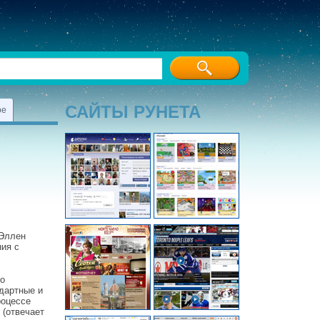
САЙТЫ РУНЕТА
ре
 Эллен
ия с
то
дартные и
роцессе
 (отвечает