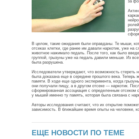
за фо
Актин
карка
нейро
ролей
разру
сфор
В целом, такие ожидания были оправданы. Те мыши, ко
отсеках клетки, где ранее им давали наркотик, уже на 
животное нажимало педаль. После того, как было вве
группой, грызуны уже на педаль давили меньше. Из все
была разрушена.
Исследователи утверждают, что возможность стереть 
была доказана еще в середине прошлого века. Теперь ж
памяти. В ходе еще одного эксперимента, когда грызун
они получали пищу, а в другом отсеке — наркотик. Пос
сформированная ассоциация с определенным отсеком со
у мышей именно ту память, которая была связана с нар
Авторы исследования считают, что их открытие поможет
зависимость. В ближайшее время опыты на человеке, ко
ЕЩЕ НОВОСТИ ПО ТЕМЕ