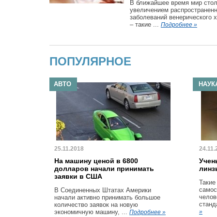
В ближайшее время мир стол
увеличением распространен
заболеваний венерического 
– такие ...
Подробнее »
ПОПУЛЯРНОЕ
АВТО
НАУК
25.11.2018
24.11.
На машину ценой в 6800
Учен
долларов начали принимать
линз
заявки в США
Такие
самос
В Соединенных Штатах Америки
челов
начали активно принимать большое
станд
количество заявок на новую
экономичную машину, ...
»
Подробнее »