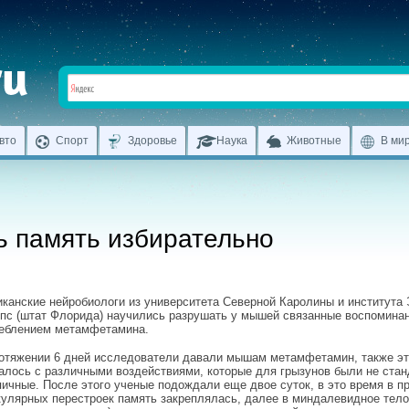
вто
Спорт
Здоровье
Наука
Животные
В ми
ь память избирательно
канские нейробиологи из университета Северной Каролины и института
пс (штат Флорида) научились разрушать у мышей связанные воспоминан
еблением метамфетамина.
отяжении 6 дней исследователи давали мышам метамфетамин, также э
алось с различными воздействиями, которые для грызунов были не стан
пичные. После этого ученые подождали еще двое суток, в это время в п
улярных перестроек память закреплялась, далее в миндалевидное тело