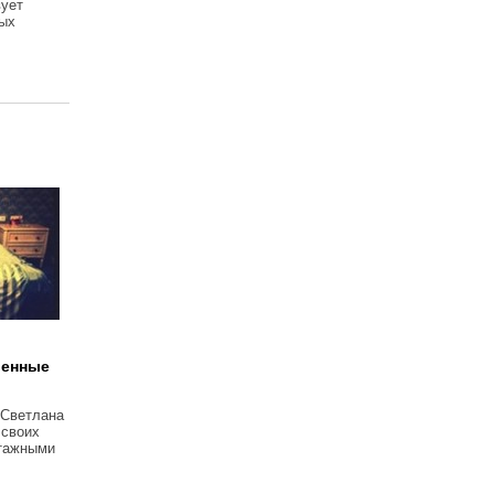
вует
вых
венные
 Светлана
 своих
тажными