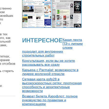
бственно
вом
важнейших
то
о
в тех
го, как
ИНТЕРЕСНОЕ
Какая лента
рольной
ПЭ с липким
ками,
слоем
подходит для внутренних
строительных работ
летках,
тирание
Консультация, если вы не хотите
з отсе5ков
рассказывать все сразу
Карьера с Parmalat: возможности в
ь стереть
лидере молочной отрасли
Сетевая карта qsfp28 в
высокоскоростных сетях: пропускная
г.
способность и архитектурные
возможности
Возврат билета Аэрофлот: полное
руководство по правилам и
компенсациям