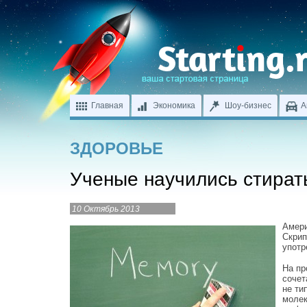
Главная
Экономика
Шоу-бизнес
А
ЗДОРОВЬЕ
Ученые научились стират
10 Октябрь 2013
Амери
Скрип
употр
На пр
сочет
не ти
молек