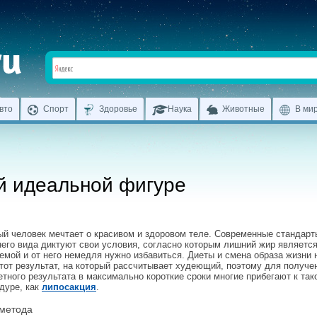
вто
Спорт
Здоровье
Наука
Животные
В ми
ей идеальной фигуре
й человек мечтает о красивом и здоровом теле. Современные стандарт
его вида диктуют свои условия, согласно которым лишний жир являетс
емой и от него немедля нужно избавиться. Диеты и смена образа жизни 
тот результат, на который рассчитывает худеющий, поэтому для получе
етного результата в максимально короткие сроки многие прибегают к так
дуре, как
липосакция
.
 метода