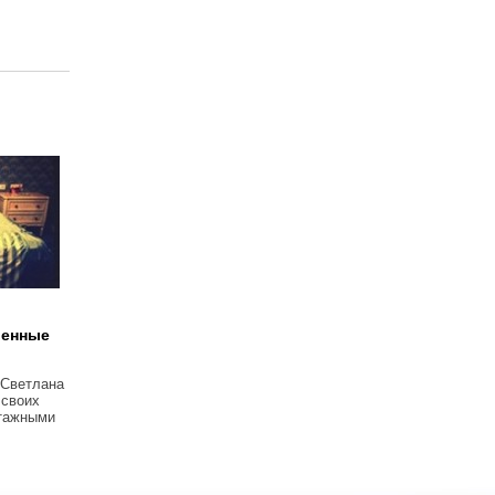
венные
 Светлана
 своих
тажными