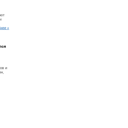
яют
и
нее »
лся
ов и
он,