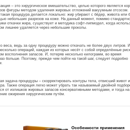
акция – это хирургическое вмешательство, целью которого является ко
ров фигуры методом удаления жировых отложений вакуумным отсосом.
 такая процедура делается локально: жир убирают с бёдер, живота или б
ью небольших разрезов на коже. На данный момент, помимо стандартн
ики откачки жира, существует и методика софт-липмодел, когда исполь
том лишнее удаляется через небольшие проколы.
о веса, ведь за одну процедуру можно откачать не более двух литров. 
несколько операций, каждая из которых несёт с собой определённые риск
ом восполнения запасов. И, потеряв несколько килограмм, во время
аз больше. Поэтому, прежде чем пойти на такой шаг, следует подробно
м.
ная задача процедуры – скорректировать контуры тела, отвисший живот 
ура. Также операция легко может убрать так называемый двойной подбор
ься от излишков жировых запасов консервативными методами, и тогда н
ение ожирения хирургическим путём.
Особенности применения