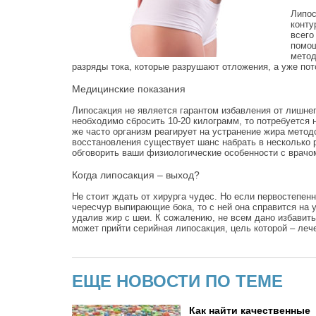
Липос
конту
всего
помощ
метод
разряды тока, которые разрушают отложения, а уже по
Медицинские показания
Липосакция не является гарантом избавления от лишнег
необходимо сбросить 10-20 килограмм, то потребуется 
же часто организм реагирует на устранение жира метод
восстановления существует шанс набрать в несколько р
обговорить ваши физиологические особенности с врачо
Когда липосакция – выход?
Не стоит ждать от хирурга чудес. Но если первостепен
чересчур выпирающие бока, то с ней она справится на 
удалив жир с шеи. К сожалению, не всем дано избавит
может прийти серийная липосакция, цель которой – леч
ЕЩЕ НОВОСТИ ПО ТЕМЕ
Как найти качественные