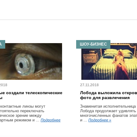
А
ШОУ-БИЗНЕС
2018
27.11.2018
ые создали телескопические
Лобода выложила откро
ы
фото для развлечения
 контактные линзы могут
Знаменитая исполнительница
тоятельно переключать
Лобода продолжает удивлять
еческое зрение между
многочисленных фанатов эпа
артным режимом и ...
и ...
Подробнее
Подробнее »