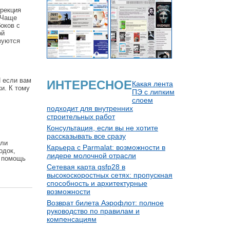
ррекция
 Чаще
оков с
ой
зуются
И если вам
ИНТЕРЕСНОЕ
Какая лента
и. К тому
ПЭ с липким
слоем
подходит для внутренних
строительных работ
Консультация, если вы не хотите
рассказывать все сразу
или
Карьера с Parmalat: возможности в
одок,
лидере молочной отрасли
а помощь
Сетевая карта qsfp28 в
высокоскоростных сетях: пропускная
способность и архитектурные
возможности
Возврат билета Аэрофлот: полное
руководство по правилам и
компенсациям