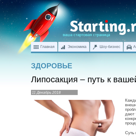
Главная
Экономика
Шоу-бизнес
А
ЗДОРОВЬЕ
Липосакция – путь к ваш
11 Декабрь 2018
Кажды
внешн
пробл
дают 
конкр
проце
Суть