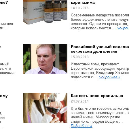
ене?
карипазима
14.10.2016
Современные лекарства позвол
более эффективно лечить недуг
ния цен
человека. Одним из препаратов,
и ...
которые используются ...
Подроб
е
Российский ученый подели
секретами долголетия
15.08.2013
самый
Известный врач, президент
т, что
Европейской ассоциации гериатр
 сначала
геронтологов, Владимир Хавинс
поделился с ...
Подробнее »
ному
Как пить вино правильно
24.07.2014
Кто бы, что не говорил, алкоголь
занимает неотъемлемую часть в
д,
нашей жизни. Многообразие
ний
спиртного, предлагающего ...
ы
..
Подробнее »