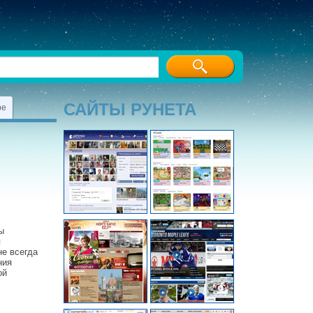
САЙТЫ РУНЕТА
ре
ы
я
не всегда
ния
ой