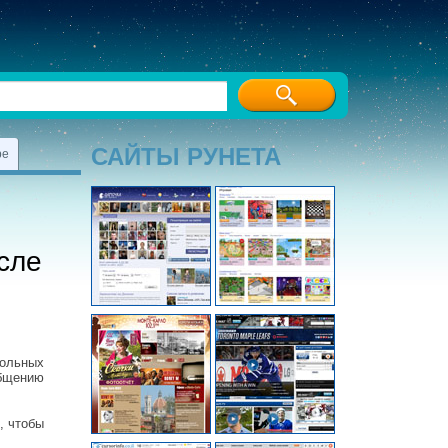
САЙТЫ РУНЕТА
ре
сле
больных
общению
, чтобы