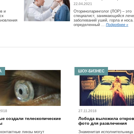
22.04.2021
в и
Оториноларинголог (ЛОР) – это
ск
специалист, занимающийся леч
ановления
заболеваний ушей, горла и носа.
определенный ...
Подробнее »
А
ШОУ-БИЗНЕС
2018
27.11.2018
ые создали телескопические
Лобода выложила откро
ы
фото для развлечения
 контактные линзы могут
Знаменитая исполнительница