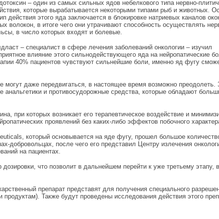
дотоксин – один из самых сильных ядов небелкового типа нервно-плитич
йствия, которые вырабатывается некоторыми типами рыб и животных. О
ип действия этого яда заключается в блокировке натриевых каналов око
ых волокон, в итоге чего они утрачивают способность осуществлять не
ьсы, в число которых входят и болевые.
лдласт – специалист в сфере лечения заболеваний онкологии – изучил
приятное влияние этого сильнодействующего яда на нейропатические б
апии 40% пациентов чувствуют сильнейшие боли, именно яд фугу смож
е могут даже передвигаться, в настоящее время возможно преодолеть.
ые анальгетики и противосудорожные средства, которые обладают боль
на, при которых возникает его терапевтическое воздействие и минимиз
ейропатических проявлений без каких-либо эффектов побочного характер
euticals, который основывается на яде фугу, прошел большое количеств
ах-добровольцах, после чего его представил Центру излечения онколог
ваний на пациентах.
 дозировки, что позволит в дальнейшем перейти к уже третьему этапу, 
арственный препарат представят для получения специального разрешен
 продуктам). Также будут проведены исследования действия этого преп