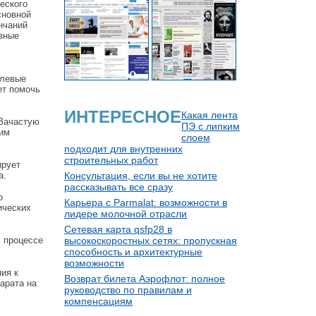
еского
сновной
нчаний
рвные
олевые
ет помочь
ИНТЕРЕСНОЕ
Какая лента
 Зачастую
ПЭ с липким
шим
слоем
подходит для внутренних
строительных работ
ирует
а.
Консультация, если вы не хотите
рассказывать все сразу
о
Карьера с Parmalat: возможности в
ических
лидере молочной отрасли
Сетевая карта qsfp28 в
в процессе
высокоскоростных сетях: пропускная
способность и архитектурные
возможности
ия к
Возврат билета Аэрофлот: полное
арата на
руководство по правилам и
компенсациям