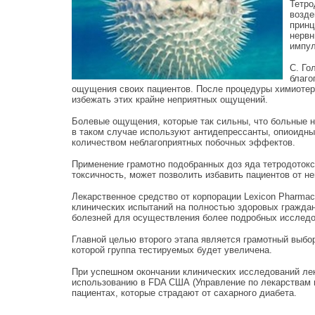
Тетро
возде
принц
нервн
импул
С. Го
благо
ощущения своих пациентов. После процедуры химиотер
избежать этих крайне неприятных ощущений.
Болевые ощущения, которые так сильны, что больные н
в таком случае используют антидепрессанты, опиоидн
количеством неблагоприятных побочных эффектов.
Применение грамотно подобранных доз яда тетродотокси
токсичность, может позволить избавить пациентов от н
Лекарственное средство от корпорации Lexicon Pharmac
клинических испытаний на полностью здоровых граждан
болезней для осуществления более подробных исследо
Главной целью второго этапа является грамотный выбор
которой группа тестируемых будет увеличена.
При успешном окончании клинических исследований лек
использованию в FDA США (Управление по лекарствам и
пациентах, которые страдают от сахарного диабета.