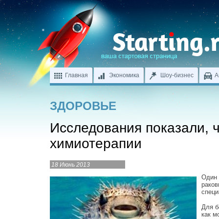
Главная
Экономика
Шоу-бизнес
А
ЗДОРОВЬЕ
Исследования показали, ч
химиотерапии
18 Июнь 2013
Один 
раков
специ
Для б
как м