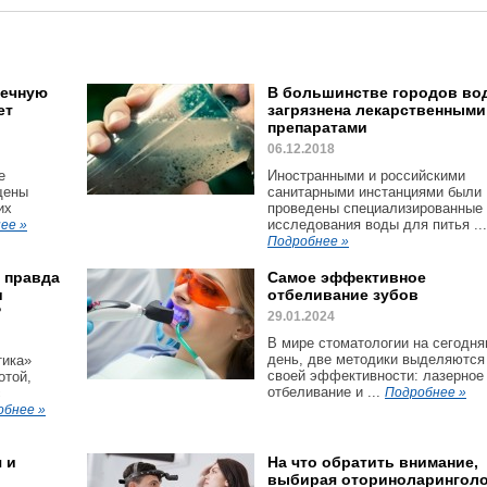
шечную
В большинстве городов во
ет
загрязнена лекарственными
препаратами
06.12.2018
e
Иностранными и российскими
щены
санитарными инстанциями были
их
проведены специализированные
исследования воды для питья ...
ее »
Подробнее »
: правда
Самое эффективное
и
отбеливание зубов
?
29.01.2024
В мире стоматологии на сегодн
день, две методики выделяются
тика»
своей эффективности: лазерное
отой,
отбеливание и ...
с
Подробнее »
обнее »
 и
На что обратить внимание,
выбирая оториноларинголо