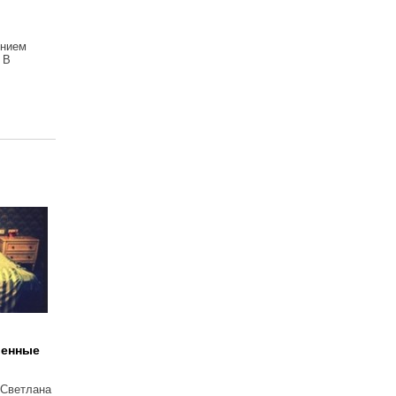
ением
 В
венные
 Светлана