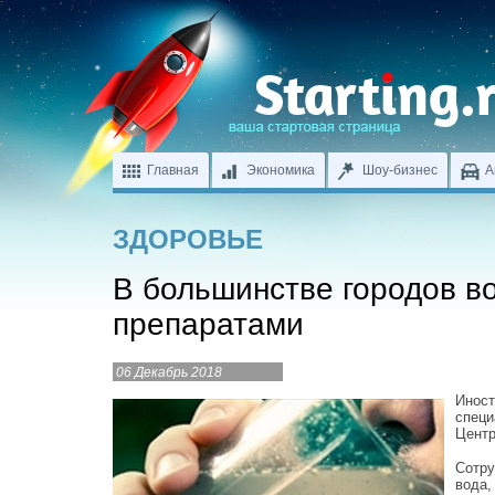
Главная
Экономика
Шоу-бизнес
А
ЗДОРОВЬЕ
В большинстве городов в
препаратами
06 Декабрь 2018
Иност
специ
Центр
Сотру
вода,