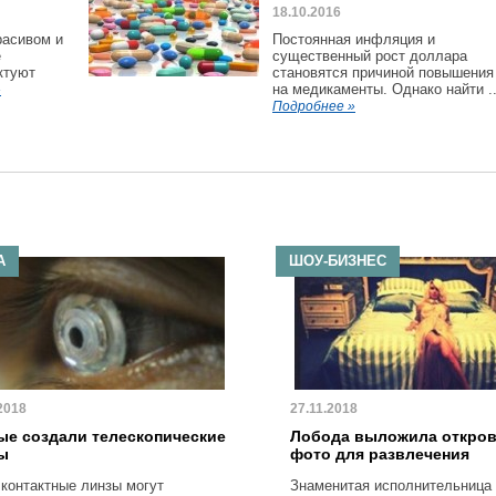
18.10.2016
расивом и
Постоянная инфляция и
е
существенный рост доллара
ктуют
становятся причиной повышения
на медикаменты. Однако найти ..
»
Подробнее »
А
ШОУ-БИЗНЕС
2018
27.11.2018
ые создали телескопические
Лобода выложила откро
ы
фото для развлечения
 контактные линзы могут
Знаменитая исполнительница