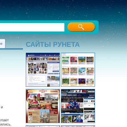
САЙТЫ РУНЕТА
ре
 и
упает
жились,