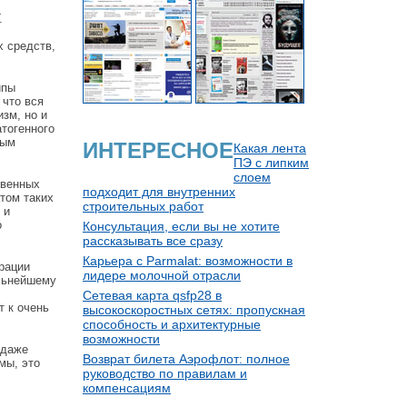
.
 средств,
ипы
 что вся
зм, но и
атогенного
ным
ИНТЕРЕСНОЕ
Какая лента
ПЭ с липким
слоем
твенных
подходит для внутренних
том таких
строительных работ
 и
о
Консультация, если вы не хотите
рассказывать все сразу
Карьера с Parmalat: возможности в
рации
лидере молочной отрасли
альнейшему
Сетевая карта qsfp28 в
т к очень
высокоскоростных сетях: пропускная
способность и архитектурные
возможности
 даже
Возврат билета Аэрофлот: полное
мы, это
руководство по правилам и
компенсациям