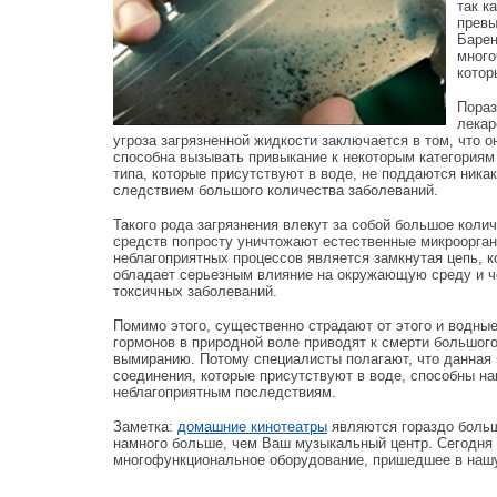
так к
превы
Барен
много
котор
Пораз
лекар
угроза загрязненной жидкости заключается в том, что о
способна вызывать привыкание к некоторым категориям 
типа, которые присутствуют в воде, не поддаются ника
следствием большого количества заболеваний.
Такого рода загрязнения влекут за собой большое коли
средств попросту уничтожают естественные микроорган
неблагоприятных процессов является замкнутая цепь, к
обладает серьезным влияние на окружающую среду и ч
токсичных заболеваний.
Помимо этого, существенно страдают от этого и водны
гормонов в природной воле приводят к смерти большог
вымиранию. Потому специалисты полагают, что данная 
соединения, которые присутствуют в воде, способны на
неблагоприятным последствиям.
Заметка:
домашние кинотеатры
являются гораздо больш
намного больше, чем Ваш музыкальный центр. Сегодня 
многофункциональное оборудование, пришедшее в нашу