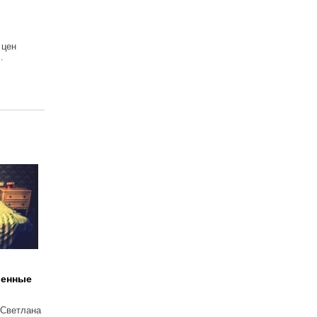
 цен
.
венные
 Светлана