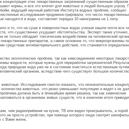
ак концентрация этих лекарственных загрязнений существенным образом
шают нормы, и все это влечет для животных и людей большую угрозу. Г
бойм, ведущий научный работник Института водных проблем, сообщил:
численные исследования продемонстрировали, что число лекарственных
ые находятся в воде, составляет порядка 10 нанограмма на 1 литр.
ило и то, что на суше в поверхностных водах ученые нашли почти все т
ств, что существенно ухудшает обстоятельства. Эксперт также уточнил,
на не только обладает токсическим воздействием на человеческий органи
лекарственных препаратов, а самое основное то, что микроорганизмы п
ким средствам антибактериального действия, что становится определен
чество экологических проблем, так как химсоединения некоторых лекарс
измы жидкости, которые нужны для переработки загрязнителей.Результа
огда природная вода уже не в состоянии очиститься естественным путем
еловеческий организм, вследствие чего существует большое количеств
е животные. Исследования смогли показать, что незначительные концент
о количества животных, что резко уменьшает популяцию и ведет к их д
проблема должна быть в ближайшее время решена, так как химические
капливаться в организмах живых существ, что в конечном итоге приводи
им, чем радиоприёмник на кухне, ТВ или видео проигрыватель, а порой
это не просто устройство, при помощи которого люди смотрят кинофиль
 с Вами жизнь.