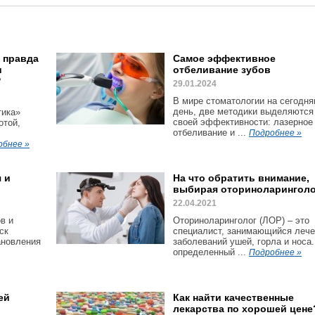
: правда
Самое эффективное
и
отбеливание зубов
?
29.01.2024
В мире стоматологии на сегодн
день, две методики выделяются
тика»
своей эффективности: лазерное
отой,
отбеливание и ...
с
Подробнее »
обнее »
 и
На что обратить внимание,
выбирая оториноларинголо
22.04.2021
в и
Оториноларинголог (ЛОР) – это
ск
специалист, занимающийся леч
ановления
заболеваний ушей, горла и носа.
определенный ...
Подробнее »
ей
Как найти качественные
лекарства по хорошей цене