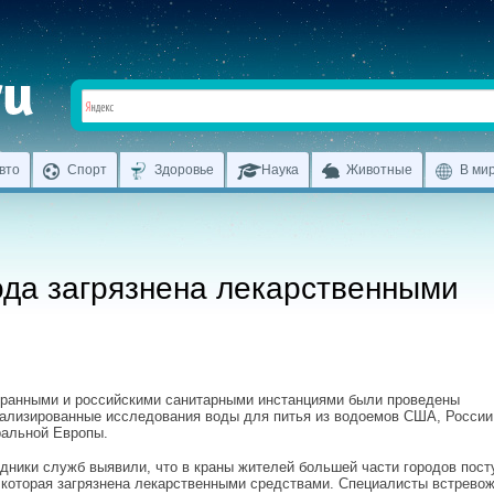
вто
Спорт
Здоровье
Наука
Животные
В ми
ода загрязнена лекарственными
ранными и российскими санитарными инстанциями были проведены
ализированные исследования воды для питья из водоемов США, России
альной Европы.
дники служб выявили, что в краны жителей большей части городов пост
 которая загрязнена лекарственными средствами. Специалисты встрево