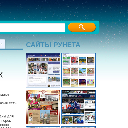
САЙТЫ РУНЕТА
ре
Х
имают
азия есть
одны для
т срок
насос