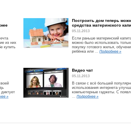
Построить дом теперь можн
жнее
средства материнского кап
05.11.2013
мечта
Если раньше материнский капит
ие из них
можно было использовать тольк
бе купить
покупку готового жилья, обучени
ребёнка или ...
Подробнее »
Видео чат
05.11.2013
своей
В связи с всё большей популярн
дь
использования интернета улучш
 диктует
компьютерные гаджеты. С появл
...
нее »
Подробнее »