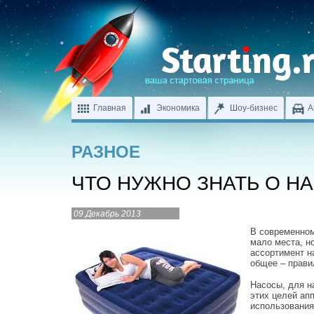
Главная
Экономика
Шоу-бизнес
А
РАЗНОЕ
ЧТО НУЖНО ЗНАТЬ О Н
09 Декабрь 2013
В современном
мало места, н
ассортимент н
общее – прави
Насосы, для н
этих целей ап
использования