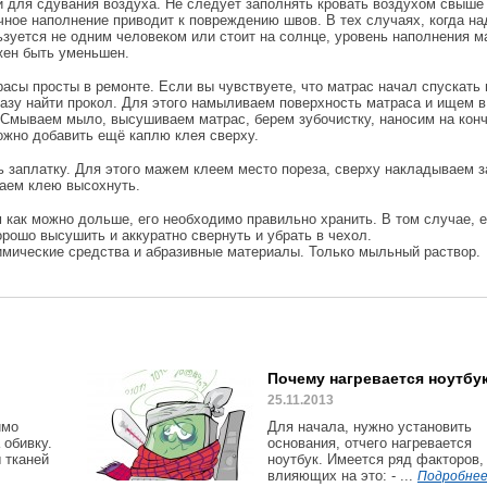
и для сдувания воздуха. Не следует заполнять кровать воздухом свыше
очное наполнение приводит к повреждению швов. В тех случаях, когда н
ьзуется не одним человеком или стоит на солнце, уровень наполнения м
ен быть уменьшен.
асы просты в ремонте. Если вы чувствуете, что матрас начал спускать 
азу найти прокол. Для этого намыливаем поверхность матраса и ищем в
. Смываем мыло, высушиваем матрас, берем зубочистку, наносим на кон
ожно добавить ещё каплю клея сверху.
ь заплатку. Для этого мажем клеем место пореза, сверху накладываем з
даем клею высохнуть.
 как можно дольше, его необходимо правильно хранить. В том случае, 
орошо высушить и аккуратно свернуть и убрать в чехол.
химические средства и абразивные материалы. Только мыльный раствор.
Почему нагревается ноутбу
25.11.2013
имо
Для начала, нужно установить
 обивку.
основания, отчего нагревается
 тканей
ноутбук. Имеется ряд факторов,
влияющих на это: - ...
Подробнее