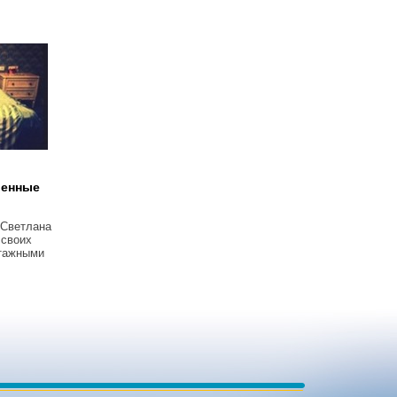
венные
 Светлана
 своих
тажными