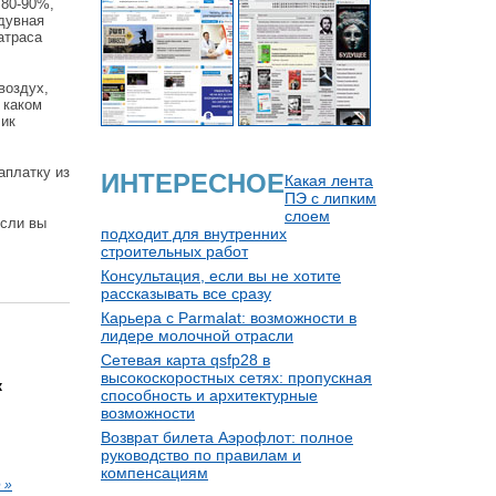
 80-90%,
адувная
атраса
воздух,
 каком
чик
аплатку из
ИНТЕРЕСНОЕ
Какая лента
ПЭ с липким
слоем
если вы
подходит для внутренних
строительных работ
Консультация, если вы не хотите
рассказывать все сразу
Карьера с Parmalat: возможности в
лидере молочной отрасли
Сетевая карта qsfp28 в
высокоскоростных сетях: пропускная
к
способность и архитектурные
возможности
Возврат билета Аэрофлот: полное
руководство по правилам и
компенсациям
 »