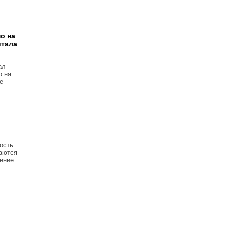
о на
итала
ал
о на
е
ость
аются
ение