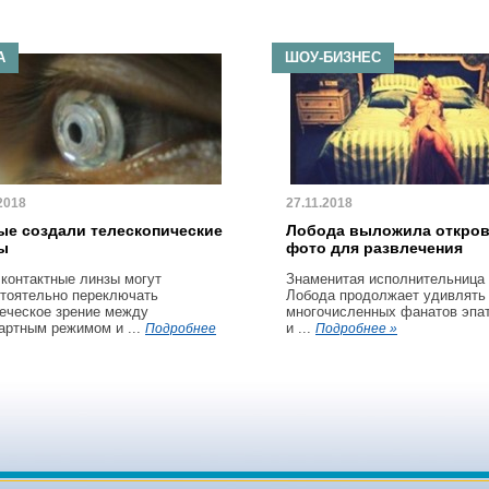
А
ШОУ-БИЗНЕС
2018
27.11.2018
ые создали телескопические
Лобода выложила откро
ы
фото для развлечения
 контактные линзы могут
Знаменитая исполнительница
тоятельно переключать
Лобода продолжает удивлять
еческое зрение между
многочисленных фанатов эпа
артным режимом и ...
и ...
Подробнее
Подробнее »