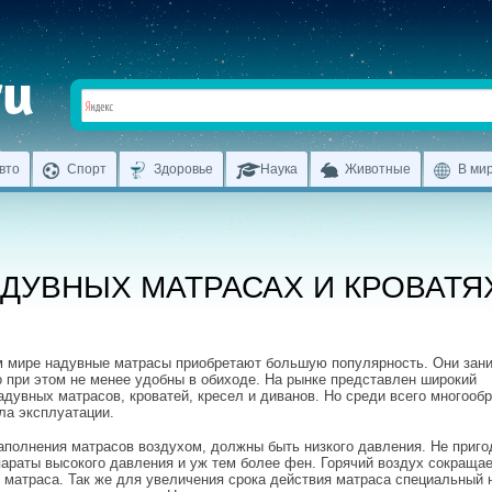
вто
Спорт
Здоровье
Наука
Животные
В ми
АДУВНЫХ МАТРАСАХ И КРОВАТЯ
 мире надувные матрасы приобретают большую популярность. Они зан
о при этом не менее удобны в обиходе. На рынке представлен широкий
адувных матрасов, кроватей, кресел и диванов. Но среди всего многообр
ла эксплуатации.
аполнения матрасов воздухом, должны быть низкого давления. Не приг
параты высокого давления и уж тем более фен. Горячий воздух сокращае
 матраса. Так же для увеличения срока действия матраса специальный 