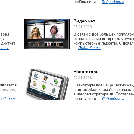
ребёнка или ...
Подробнее »
Видео чат
05.11.2013
своей
В связи с всё большей популярн
дь
использования интернета улучш
 диктует
компьютерные гаджеты. С появл
...
нее »
Подробнее »
Навигаторы
02.11.2013
 является
Навигаторы все чаще можно уви
ормации,
в автомобилях, особенно, вмест
видеорегистраторами. Постарае
понять, чего ...
робнее »
Подробнее »