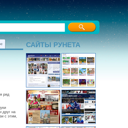
САЙТЫ РУНЕТА
ре
ся ряд
буки
 друг на
зи с этим,