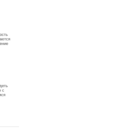
ость
аются
ение
деть
е с
мся