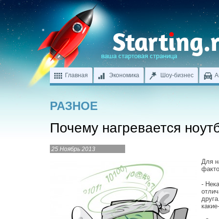
Главная
Экономика
Шоу-бизнес
А
РАЗНОЕ
Почему нагревается ноут
25 Ноябрь 2013
Для н
факто
- Нек
отлич
друга
какие