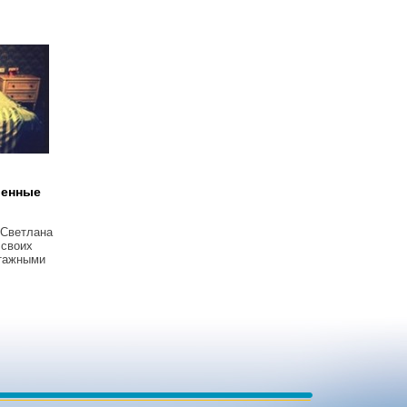
венные
 Светлана
 своих
тажными