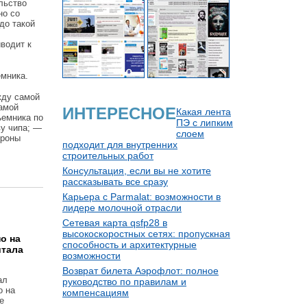
льство
но со
до такой
иводит к
емника.
жду самой
самой
ИНТЕРЕСНОЕ
Какая лента
ъемника по
ПЭ с липким
ву чипа; —
слоем
ороны
подходит для внутренних
строительных работ
Консультация, если вы не хотите
рассказывать все сразу
Карьера с Parmalat: возможности в
лидере молочной отрасли
Сетевая карта qsfp28 в
высокоскоростных сетях: пропускная
о на
способность и архитектурные
итала
возможности
Возврат билета Аэрофлот: полное
ал
руководство по правилам и
о на
компенсациям
е