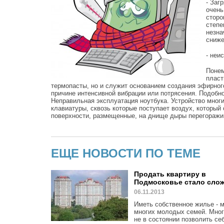
- Заг
очень
сторо
степе
незна
сниже
- неи
Понем
пласт
термопасты, но и служит основанием создания эфирног
причине интенсивной вибрации или потрясения. Подобн
Неправильная эксплуатация ноутбука. Устройство многи
клавиатуры, сквозь которые поступает воздух, который
поверхности, размещенные, на днище дыры перегоражива
ЕЩЕ НОВОСТИ ПО ТЕМЕ
Продать квартиру в
Подмосковье стало сло
06.11.2013
Иметь собственное жилье - 
многих молодых семей. Мног
не в состоянии позволить се