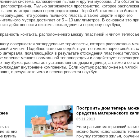
рязненная система, охлажденная пылью и другим мусором. Эта обстояте
 распространена. Пылью загрязняется пространство, которое расположе
ны вентилятора прямо перед радиатором. Порой обстоятельство бывает 
ни запущено, что уровень пыльного пласта, а также шерсти и прочего
чительного мусора достигает от 5 – 10 миллиметров. В основном это пр
нию действенности системы охлаждения и перегреву ноутбука;
справность контакта, расположенного между пластиной и чипом теплосъ
ногу совершается затвердевание термопасты, которая расположена ме
иной и чипом. Подобное явление содействует не только порче свойств 
о интервала, появляющейся в результате отхождения пластинки теплос
ое явление мешает нормальной теплопередачи и содействует перенагре
х ноутбуков располагает установленные дыры в днище, а также и со ст
 охлаждает внутренние компоненты. Если ноутбук расположен на мягкой
ют, в результате чего и перенагревается ноутбук.
Построить дом теперь можн
жнее
средства материнского кап
05.11.2013
мечта
Если раньше материнский капит
ие из них
можно было использовать тольк
бе купить
покупку готового жилья, обучени