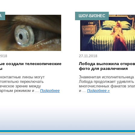
А
ШОУ-БИЗНЕС
2018
27.11.2018
ые создали телескопические
Лобода выложила откро
ы
фото для развлечения
 контактные линзы могут
Знаменитая исполнительница
тоятельно переключать
Лобода продолжает удивлять
еческое зрение между
многочисленных фанатов эпа
артным режимом и ...
и ...
Подробнее
Подробнее »