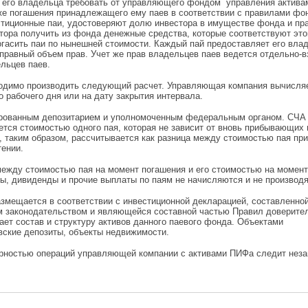
 его владельца требовать от управляющего фондом управления актива
же погашения принадлежащего ему паев в соответствии с правилами фо
тиционные паи, удостоверяют долю инвестора в имуществе фонда и пр
тора получить из фонда денежные средства, которые соответствуют это
погасить паи по нынешней стоимости. Каждый пай предоставляет его вла
правный объем прав. Учет же прав владельцев паев ведется отдельно-в
льцев паев.
ходимо производить следующий расчет. Управляющая компания вычисля
 рабочего дня или на дату закрытия интервала.
ированным депозитарием и уполномоченным федеральным органом. СЧА
ется стоимостью одного пая, которая не зависит от вновь прибывающих 
таким образом, рассчитывается как разница между стоимостью пая при
тении.
между стоимостью пая на момент погашения и его стоимостью на момент
ты, дивиденды и прочие выплаты по паям не начисляются и не производя
змещается в соответствии с инвестиционной декларацией, составленно
 законодательством и являющейся составной частью Правил доверите
ет состав и структуру активов данного паевого фонда. Объектами
вские депозиты, объекты недвижимости.
рностью операций управляющей компании с активами ПИФа следит нез