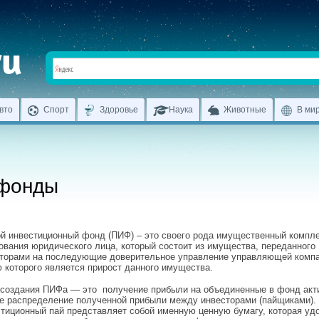
вто
Спорт
Здоровье
Наука
Животные
В ми
 фонды
й инвестиционный фонд (ПИФ) – это своего рода имущественный компле
ования юридического лица, который состоит из имущества, переданного
торами на последующие доверительное управление управляющей компа
 которого является прирост данного имущества.
создания ПИФа — это получение прибыли на объединенные в фонд акт
е распределение полученной прибыли между инвесторами (пайщиками).
тиционный пай представляет собой именную ценную бумагу, которая уд