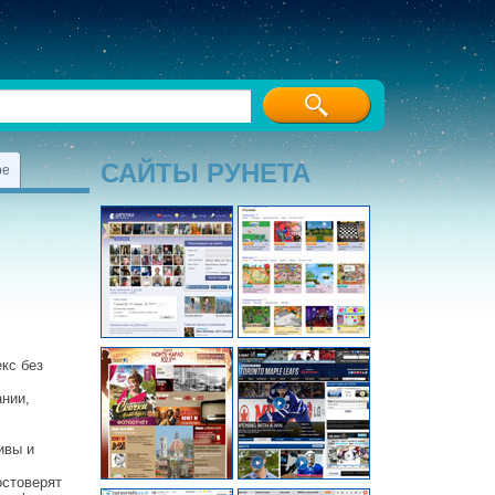
САЙТЫ РУНЕТА
ре
кс без
нии,
ивы и
остоверят