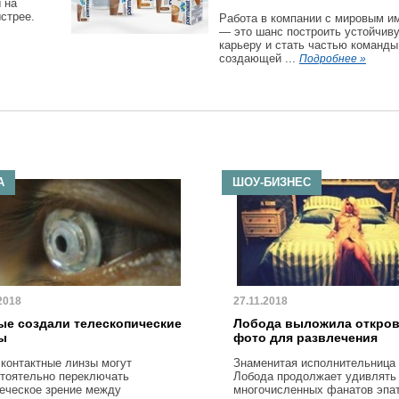
 на
стрее.
Работа в компании с мировым и
— это шанс построить устойчив
карьеру и стать частью команды
создающей ...
Подробнее »
А
ШОУ-БИЗНЕС
2018
27.11.2018
ые создали телескопические
Лобода выложила откро
ы
фото для развлечения
 контактные линзы могут
Знаменитая исполнительница
тоятельно переключать
Лобода продолжает удивлять
еческое зрение между
многочисленных фанатов эпа