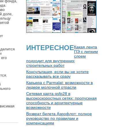
ми фонда,
нда.
аво
й доле,
дельцу
зятой
ет
ИНТЕРЕСНОЕ
Какая лента
 делится
ПЭ с липким
и
слоем
 его
подходит для внутренних
строительных работ
Консультация, если вы не хотите
тся.
рассказывать все сразу
Карьера с Parmalat: возможности в
й
лидере молочной отрасли
льного
Сетевая карта qsfp28 в
высокоскоростных сетях: пропускная
способность и архитектурные
ависимая
возможности
Возврат билета Аэрофлот: полное
руководство по правилам и
компенсациям