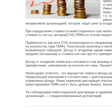
право
а так
Инвес
инвес
т.е. 
равно
независимой организацией, которая ведет реестр владе
При определении стоимости инвестиционного пая необ
стоимость чистых активов(СЧА) ПИФа по итогам каждого
Правильность расчета СЧА контролируется специализ
на количество паев ПИФа. Полученная величина и явля
выбывающих пайщиков. Доход от владения одним паем, 
продаже (погашении) и стоимостью пая при его приобре
Доход от владения паями рассчитывается как разница 
приобретения, умноженная на количество паев. Процен
Необходимо отметить, что имущество паевого фонда ра
Управляющей компанией в соответствии с действующим
управления фонда. Инвестиционная декларация описыва
инвестирования ПИФа могут быть ценные бумаги, банко
За соблюдением инвестиционной декларации и правоме
организация — специализированный депозитарий.