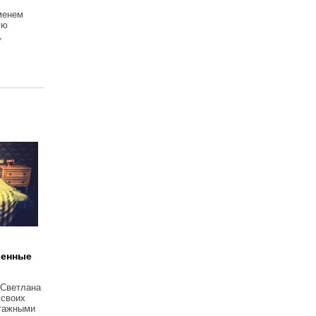
менем
ую
,
венные
 Светлана
 своих
тажными