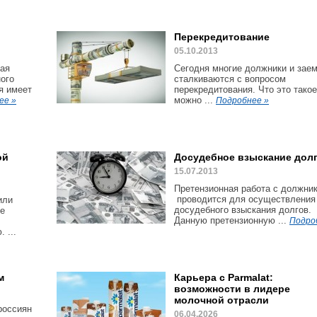
Перекредитование
05.10.2013
ая
Сегодня многие должники и зае
ого
сталкиваются с вопросом
я имеет
перекредитования. Что это такое
можно ...
ее »
Подробнее »
ой
Досудебное взыскание дол
15.07.2013
Претензионная работа с должни
проводится для осуществления
или
досудебного взыскания долгов.
ые
Данную претензионную ...
Подро
 ...
м
Карьера с Parmalat:
возможности в лидере
молочной отрасли
россиян
06.04.2026