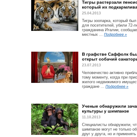
Тигры растерзали пенси
который их подкармлив
25.04.2013
Тигры зоопарка, который был
для посетителей, убили 72-л
гражданина Италии, сообщае
местных ...
Подробнее »
В графстве Саффолк бы
открыт собачий санатор
23.07.2013
Человечество активно прибл
тому моменту, когда при при
жилого недвижимого имущес
граждане ...
Подробнее »
Ученые обнаружили зача
культуры у шимпанзе
11.10.2013
Специалисты обнаружили, чт
шимпанзе могут не только о
друг у друга, но и применять