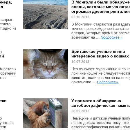
онера,
В Монголии были обнаруж
ал
следы, которые могла оста
огромная древняя рептилия
03.10.2013
 закрыт
етнего
В Монголии стараются разгадат
т одно из
точное происхождение таинстве
следов, которые время от време
возникают на ...
Подробнее »
л
Британские ученые сняли
ий
интересное видео о кошках
10.07.2013
ижается к
Что означает мурлыканье и по к
обретении
причине кошке не следует чесат
тва
животик, если она легла на спин
британские ...
Подробнее »
тки
У приматов обнаружена
автобиографическая памят
26.09.2013
о
Немецкие и датские ученые пол
бучаться
явные доказательства тому, что
 эти
автобиографическая память пр