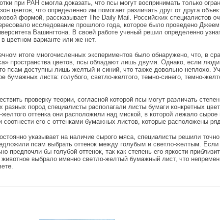
отки при РАН смогла доказать, что псы могут воспринимать только огра
зон цветов, что определенно им помогает различать друг от друга объек
ковой формой, рассказывает The Daily Mail. Российских специалистов о
ересовало исследование прошлого года, которое было проведено Джее
иверситета Вашингтона. В своей работе ученый решил определенно узнат
 в цветном варианте или же нет.
ечном итоге многочисленных экспериментов было обнаружено, что, в ср
уса» пространства цветов, псы обладают лишь двумя. Однако, если люди
, то псам доступны лишь желтый и синий, что также довольно неплохо. 
е бумажных листа: голубого, светло-желтого, темно-синего, темно-желт
ствить проверку теории, согласной которой псы могут различать степен
ых разных пород специалисты располагали листы бумаги конкретных цвет
-желтого оттенка они расположили над миской, в которой лежало сырое 
и соотнести его с оттенками бумажных листов, которые расположены ря
постоянно указывает на наличие сырого мяса, специалисты решили точно
предложили псам выбрать оттенок между голубым и светло-желтым. Если
но предпочли бы голубой оттенок, так как степень его яркости приблизи
е животное выбрало именно светло-желтый бумажный лист, что непремен
вете.