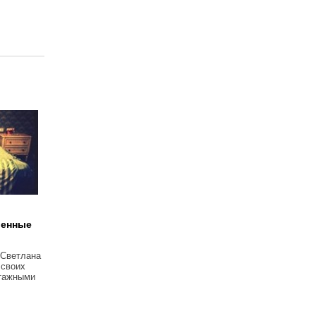
венные
 Светлана
 своих
тажными