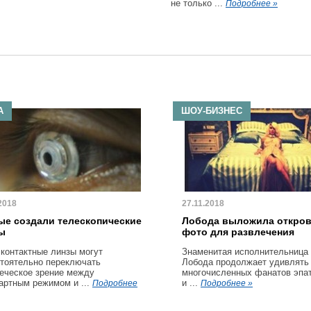
не только ...
Подробнее »
А
ШОУ-БИЗНЕС
2018
27.11.2018
ые создали телескопические
Лобода выложила откро
ы
фото для развлечения
 контактные линзы могут
Знаменитая исполнительница
тоятельно переключать
Лобода продолжает удивлять
еческое зрение между
многочисленных фанатов эпа
артным режимом и ...
и ...
Подробнее
Подробнее »