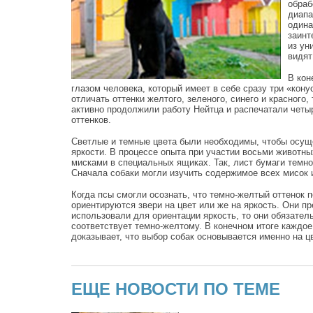
обраб
диапа
одина
заинт
из ун
видят
В кон
глазом человека, который имеет в себе сразу три «кон
отличать оттенки желтого, зеленого, синего и красного
активно продолжили работу Нейтца и распечатали четыр
оттенков.
Светлые и темные цвета были необходимы, чтобы осуще
яркости. В процессе опыта при участии восьми животн
мисками в специальных ящиках. Так, лист бумаги темно
Сначала собаки могли изучить содержимое всех мисок 
Когда псы смогли осознать, что темно-желтый оттенок 
ориентируются звери на цвет или же на яркость. Они 
использовали для ориентации яркость, то они обязатель
соответствует темно-желтому. В конечном итоге каждо
доказывает, что выбор собак основывается именно на ц
ЕЩЕ НОВОСТИ ПО ТЕМЕ