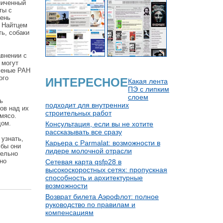
ниченный
ты с
чень
м Найтцем
ь, собаки
авнении с
 могут
Ученые РАН
ого
ИНТЕРЕСНОЕ
Какая лента
ПЭ с липким
слоем
ь
подходит для внутренних
ов над их
строительных работ
мясо.
дом.
Консультация, если вы не хотите
рассказывать все сразу
 узнать,
Карьера с Parmalat: возможности в
 бы они
лидере молочной отрасли
тельно
но
Сетевая карта qsfp28 в
высокоскоростных сетях: пропускная
способность и архитектурные
возможности
Возврат билета Аэрофлот: полное
руководство по правилам и
компенсациям