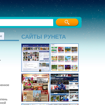
САЙТЫ РУНЕТА
ре
т
ненное
епень
нной