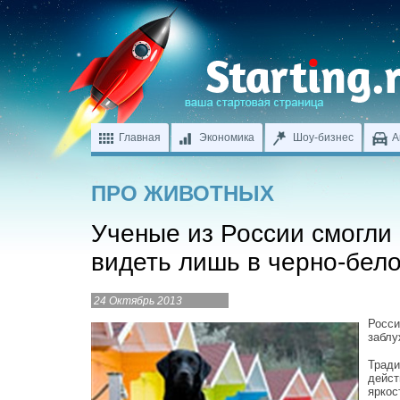
Главная
Экономика
Шоу-бизнес
А
ПРО ЖИВОТНЫХ
Ученые из России смогли 
видеть лишь в черно-бел
24 Октябрь 2013
Росси
заблу
Тради
дейст
яркос