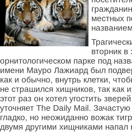
гражданин
местных п
названием
Трагическ
вторник в 
орнитологическом парке под наз
имени Мауро Лажиард был подвер
как и обычно, внутрь клетки, что
не страшился хищников, так как 
этот раз он хотел угостить звер
уточняет The Daily Mail. Зачасту
гладко, но неожиданно вожак тиг
двумя другими хищниками напал 