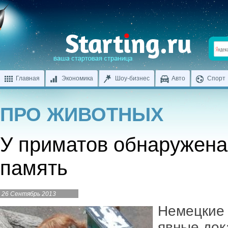
Главная
Экономика
Шоу-бизнес
Авто
Спорт
ПРО ЖИВОТНЫХ
У приматов обнаружена
память
26 Сентябрь 2013
Немецкие 
явные док