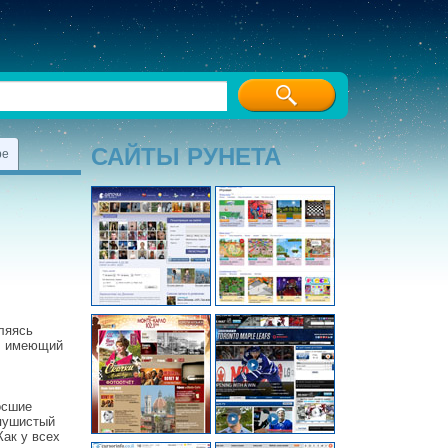
САЙТЫ РУНЕТА
ре
вляясь
х, имеющий
осшие
 пушистый
Как у всех