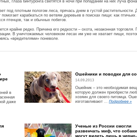
тных, глаза бинтуронга светятся в ночи при попадании на них луча фона
вет под плотным пологом леса, прячась днем в густой растительности.
т помогает карабкаться по ветвям деревьев в поисках пищи: как птичьих 
ся птенцов, так и обычных побегов.
чается крайне редко. Причина его редкости – охота, незаконная торговля.
зации. В уничтожаемых человеком лесах им уже не хватает пищи, поэт
овясь «вредителями» поневоле.
о
Ошейники и поводки для со
мире
14.09.2013
Ошейник – это необходимая вещ
которую должен приобрести лю
еней в
хозяин для своего питомца. Оше
пасенная
изготавливают ...
ной даже
Подробнее »
ля
Ученые из России смогли
развенчать миф, что собаки
могут видеть лишь в черно-