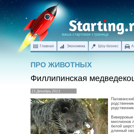
Главная
Экономика
Шоу-бизнес
А
ПРО ЖИВОТНЫХ
Филлипинская медведекош
15 Декабрь 2013
Палаванский
родственник
родственник
Виверровые 
миллионов л
белой шерст
длинный хво