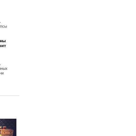
ь
 псы
ены
вит
ь
нных
ни