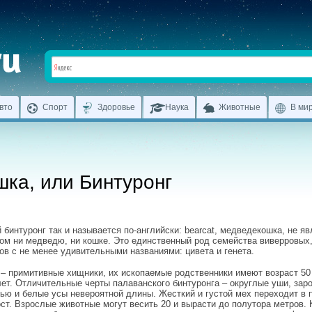
вто
Спорт
Здоровье
Наука
Животные
В ми
ка, или Бинтуронг
 бинтуронг так и называется по-английски: bearcat, медведекошка, не я
ом ни медведю, ни кошке. Это единственный род семейства виверровы
ов с не менее удивительными названиями: цивета и генета.
– примитивные хищники, их ископаемые родственники имеют возраст 50
ет. Отличительные черты палаванского бинтуронга – округлые уши, зар
ью и белые усы невероятной длины. Жесткий и густой мех переходит в
ст. Взрослые животные могут весить 20 и вырасти до полутора метров. 