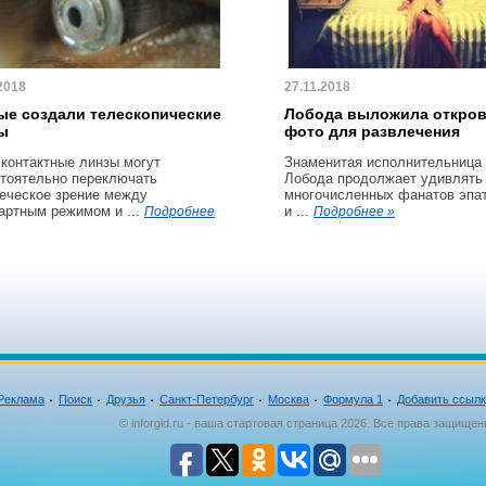
2018
27.11.2018
ые создали телескопические
Лобода выложила откро
ы
фото для развлечения
 контактные линзы могут
Знаменитая исполнительница
тоятельно переключать
Лобода продолжает удивлять
еческое зрение между
многочисленных фанатов эпа
артным режимом и ...
и ...
Подробнее
Подробнее »
Реклама
Поиск
Друзья
Санкт-Петербург
Москва
Формула 1
Добавить ссыл
© inforgid.ru - ваша стартовая страница 2026. Все права защищен