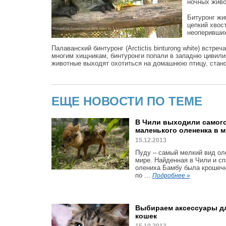
ночных живо
Битуронг жи
цепкий хвос
неоперивших
Палаванский бинтуронг (Arctictis binturong white) встре
многим хищникам, бинтуронги попали в западню цивили
животные выходят охотиться на домашнюю птицу, стан
ЕЩЕ НОВОСТИ ПО ТЕМЕ
В Чили выходили самог
маленького олененка в 
15.12.2013
Пуду – самый мелкий вид ол
мире. Найденная в Чили и с
олениха Бамбу была крошеч
по ...
Подробнее »
Выбираем аксессуары д
кошек