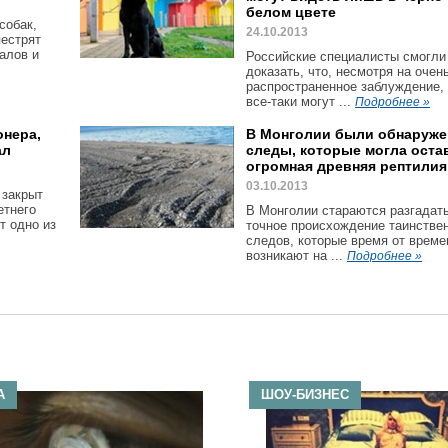
белом цвете
собак,
24.10.2013
пестрят
алов и
Российские специалисты смогли
доказать, что, несмотря на очен
распространенное заблуждение,
все-таки могут ...
Подробнее »
онера,
В Монголии были обнаруж
ал
следы, которые могла оста
огромная древняя рептилия
03.10.2013
 закрыт
етнего
В Монголии стараются разгадат
т одно из
точное происхождение таинстве
следов, которые время от време
возникают на ...
Подробнее »
А
ШОУ-БИЗНЕС