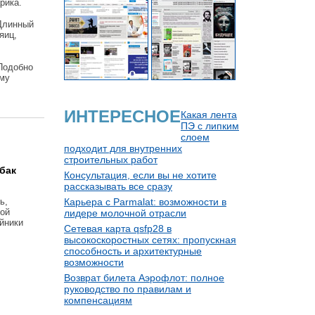
рика.
 Длинный
яиц,
 Подобно
ому
ИНТЕРЕСНОЕ
Какая лента
ПЭ с липким
слоем
подходит для внутренних
строительных работ
бак
Консультация, если вы не хотите
рассказывать все сразу
ь,
Карьера с Parmalat: возможности в
бой
лидере молочной отрасли
йники
Сетевая карта qsfp28 в
высокоскоростных сетях: пропускная
способность и архитектурные
возможности
Возврат билета Аэрофлот: полное
руководство по правилам и
компенсациям