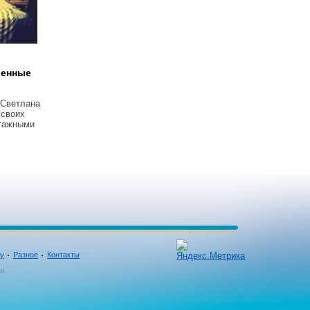
венные
 Светлана
 своих
тажными
ку
Разное
Контакты
ы.