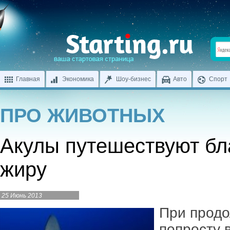
Главная
Экономика
Шоу-бизнес
Авто
Спорт
ПРО ЖИВОТНЫХ
Акулы путешествуют бл
жиру
25 Июнь 2013
При продо
попросту 