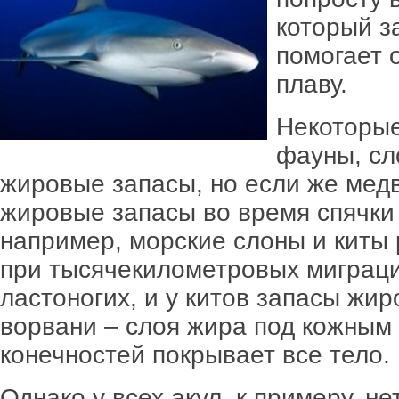
который з
помогает 
плаву.
Некоторые
фауны, сл
жировые запасы, но если же мед
жировые запасы во время спячки 
например, морские слоны и киты
при тысячекилометровых миграци
ластоногих, и у китов запасы жи
ворвани – слоя жира под кожным
конечностей покрывает все тело.
Однако у всех акул, к примеру, н