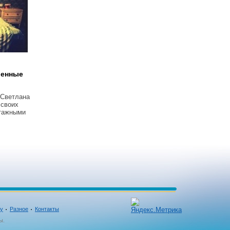
венные
 Светлана
 своих
тажными
ку
Разное
Контакты
ы.