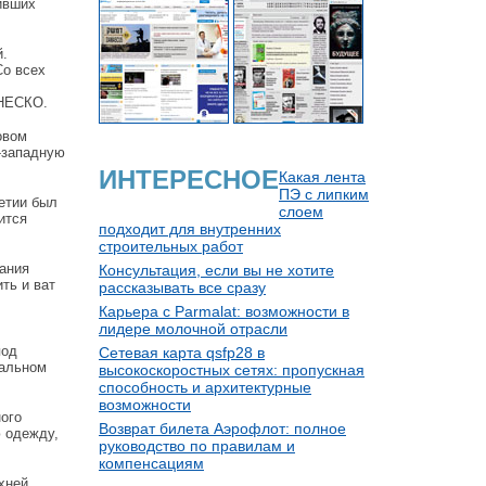
ивших
й.
Со всех
ЮНЕСКО.
овом
-западную
ИНТЕРЕСНОЕ
Какая лента
ПЭ с липким
летии был
слоем
ится
подходит для внутренних
строительных работ
мания
Консультация, если вы не хотите
ть и ват
рассказывать все сразу
Карьера с Parmalat: возможности в
лидере молочной отрасли
под
Сетевая карта qsfp28 в
мальном
высокоскоростных сетях: пропускная
способность и архитектурные
возможности
ого
Возврат билета Аэрофлот: полное
ю одежду,
руководство по правилам и
компенсациям
хней