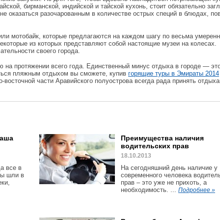
айской, бирманской, индийской и тайской кухонь, стоит обязательно заг
 не оказаться разочарованным в количестве острых специй в блюдах, по
 или мотобайк, которые предлагаются на каждом шагу по весьма умерен
некоторые из которых представляют собой настоящие музеи на колесах.
ательности своего города.
 на протяжении всего года. Единственный минус отдыха в городе — эт
иться пляжным отдыхом вы сможете, купив
горящие туры в Эмираты 2014
ро-восточной части Аравийского полуострова всегда рада принять отдых
ваша
Преимущества наличия
водительских прав
18.10.2013
а все в
На сегодняшний день наличие у
ры шли в
современного человека водител
ки,
прав – это уже не прихоть, а
необходимость. ...
Подробнее »