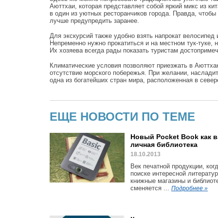
Аюттхаи, которая представляет собой яркий микс из кит
в один из уютных ресторанчиков города. Правда, чтобы
лучше предупредить заранее.
Для экскурсий также удобно взять напрокат велосипед
Непременно нужно прокатиться и на местном тук-туке, 
Их хозяева всегда рады показать туристам достопримеч
Климатические условия позволяют приезжать в Аюттхаю
отсутствие морского побережья. При желании, наслад
одна из богатейших стран мира, расположенная в севе
ЕЩЕ НОВОСТИ ПО ТЕМЕ
Новый Pocket Book как 
личная библиотека
18.10.2013
Век печатной продукции, когд
поиске интересной литерату
книжные магазины и библиоте
сменяется ...
Подробнее »