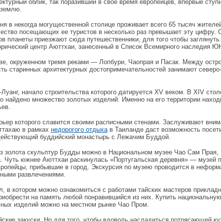
ектурный облик, так поразивший в свое время европейцев, впервые ступ
 землю.
ня в некогда могущественной столице проживает всего 65 тысяч жителе
ество посещающих ее туристов в несколько раз превышает эту цифру. 
ов планеты приезжают сюда путешественники, для того чтобы заглянуть
орический центр Аюттхаи, занесенный в Список Всемирного наследия 
ве, окруженном тремя реками — Лопбури, Чаопрая и Пасак. Между остр
сть старинных архитектурных достопримечательностей занимают северо
Луанг, начало строительства которого датируется XV веком. В XIV сто
ло найдено множество золотых изделий. Именно на его территории наход
ьев.
ерьер которого славится своими расписными стенами. Заслуживают вни
юттахаю в рамках
недорогого отдыха
в Таиланде даст возможность посети
 действующий буддийский монастырь с Лежачим Буддой.
з золота скульптур Будды можно в Национальном музее Чао Сам Прая,
. Чуть южнее Аюттхаи раскинулась «Португальская деревня» — музей 
вропейцы, прибывшие в город. Экскурсия по музею проводится в нефор
чными развлечениями.
л, в котором можно ознакомиться с работами тайских мастеров прикладн
приобрести на память любой понравившийся из них. Купить национальну
сных изделий можно на местном рынке Чао Пром.
ские закуски. Но для того, чтобы вдоволь насладиться потрясающей ку