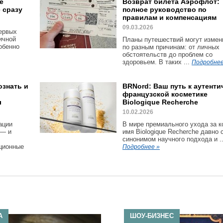
е
Возврат билета Аэрофлот:
 сразу
полное руководство по
правилам и компенсациям
09.03.2026
первых
ичной
Планы путешествий могут измен
обенно
по разным причинам: от личных
обстоятельств до проблем со
здоровьем. В таких ...
Подробнее
ознать и
BRNord: Ваш путь к аутенти
французской косметике
ы
Biologique Recherche
10.02.2026
ации
В мире премиального ухода за 
 — и
имя Biologique Recherche давно 
синонимом научного подхода и ..
ционные
Подробнее »
А
ШОУ-БИЗНЕС