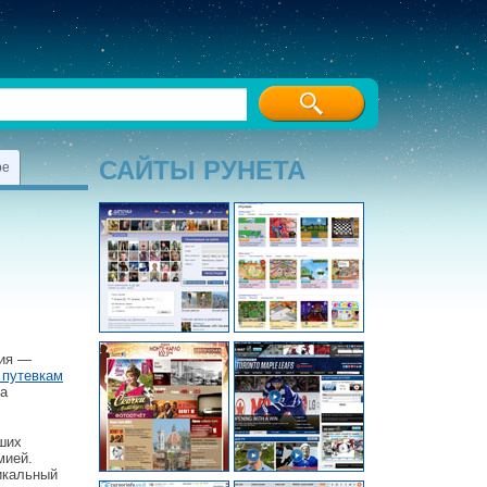
САЙТЫ РУНЕТА
ре
тия —
путевкам
ва
йших
мией.
икальный