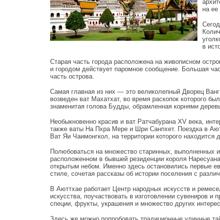
архит
на ее
Сегод
Колич
уголк
в ист
Старая часть города расположена на живописном остро
и городом действует паромное сообщение. Большая ча
часть острова.
Самая главная из них — это великолепный Дворец Ванг-
возведен ват Махатхат, во время раскопок которого бы
знаменитая голова Будды, обрамленная корнями дерев
Необыкновенно красив и ват Ратчабурана XV века, инт
также ваты На Пхра Мере и Шри Санпхет. Поездка в А
Ват Яи Чаимонгкол, на территории которого находится
Полюбоваться на множество старинных, выполненных и
расположенном в бывшей резиденции короля Наресуана
открытым небом. Именно здесь остановились первые е
стиле, сочетая рассказы об истории поселения с разли
В Аюттхае работает Центр народных искусств и ремесе
искусства, поучаствовать в изготовлении сувениров и 
специи, фрукты, украшения и множество других интере
Здесь же можно попробовать традиционные уличные тай