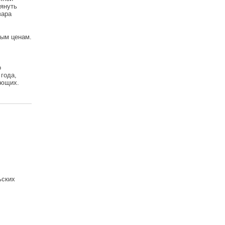
лянуть
вара
ным ценам.
о
года,
ающих.
ьских