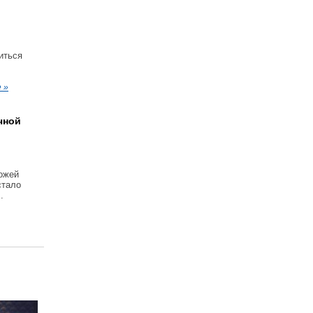
иться
 »
чной
кожей
стало
.