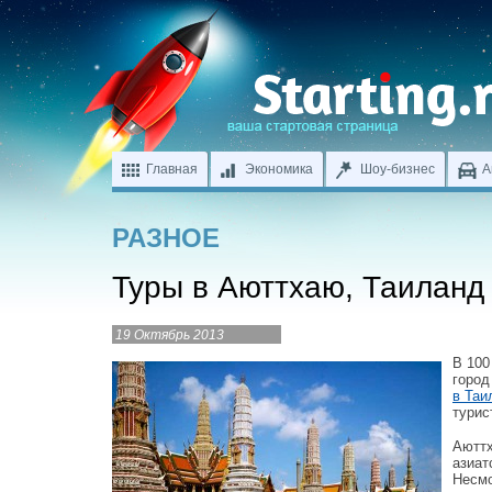
Главная
Экономика
Шоу-бизнес
А
РАЗНОЕ
Туры в Аюттхаю, Таиланд
19 Октябрь 2013
В 100
город
в Таи
турис
Аюттх
азиат
Несмо