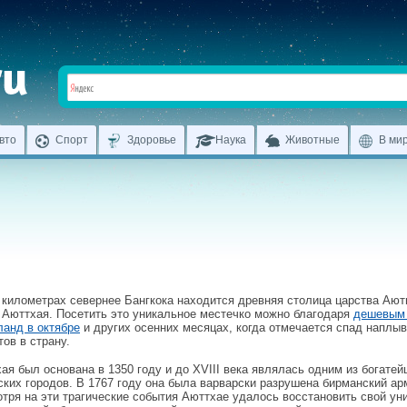
вто
Спорт
Здоровье
Наука
Животные
В ми
 километрах севернее Бангкока находится древняя столица царства Аю
 Аюттхая. Посетить это уникальное местечко можно благодаря
дешевым 
ланд в октябре
и других осенних месяцах, когда отмечается спад наплы
тов в страну.
ая был основана в 1350 году и до XVIII века являлась одним из богате
ских городов. В 1767 году она была варварски разрушена бирманский ар
тря на эти трагические события Аюттхае удалось восстановить свой ун