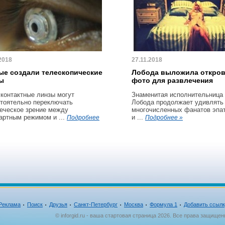
2018
27.11.2018
ые создали телескопические
Лобода выложила откро
ы
фото для развлечения
 контактные линзы могут
Знаменитая исполнительница
тоятельно переключать
Лобода продолжает удивлять
еческое зрение между
многочисленных фанатов эпа
артным режимом и ...
и ...
Подробнее
Подробнее »
Реклама
Поиск
Друзья
Санкт-Петербург
Москва
Формула 1
Добавить ссыл
© inforgid.ru - ваша стартовая страница 2026. Все права защищен