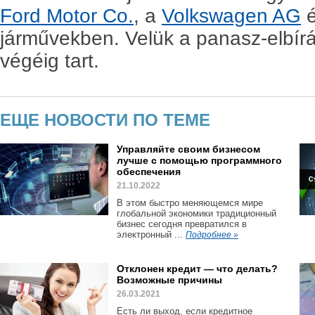
Ford Motor Co.
, a
Volkswagen AG
é
járművekben. Velük a panasz-elbírá
végéig tart.
ЕЩЕ НОВОСТИ ПО ТЕМЕ
Управляйте своим бизнесом
лучше с помощью программного
обеспечения
21.10.2022
В этом быстро меняющемся мире
глобальной экономики традиционный
бизнес сегодня превратился в
электронный ...
Подробнее »
Отклонен кредит — что делать?
Возможные причины
26.03.2021
Есть ли выход, если кредитное