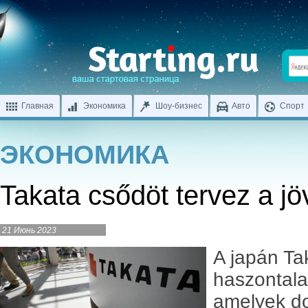
Главная
Экономика
Шоу-бизнес
Авто
Спорт
ЭКОНОМИКА
Takata csődöt tervez a jö
21 Июнь 2023
A japán Ta
haszontala
amelyek dol