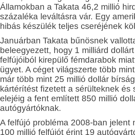
Államokban a Takata 46,2 millió hir
százaléka leváltásra vár. Egy ameri
hibás készülék teljes cseréjének költ
Januárban Takata bűnösnek vallott
beleegyezett, hogy 1 milliárd dollárt 
felfújóiból kirepülő fémdarabok miat
ügyet. A céget világszerte több min
már több mint 25 millió dollár bírság
kártérítést fizetett a sérülteknek é
elejéig a fent említett 850 millió dollá
autógyártóknak.
A felfújó probléma 2008-ban jelent 
100 millió felfújót érint 19 autógyár