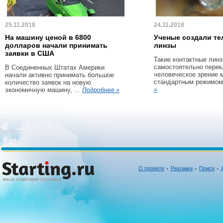
25.11.2018
24.11.2018
На машину ценой в 6800
Ученые создали те
долларов начали принимать
линзы
заявки в США
Такие контактные линз
самостоятельно пере
В Соединенных Штатах Америки
человеческое зрение 
начали активно принимать большое
стандартным режимом 
количество заявок на новую
экономичную машину, ...
»
Подробнее »
О проекте
Реклама
Поиск