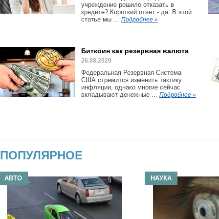
учреждение решило отказать в
кредите? Короткий ответ - да. В этой
статье мы ...
Подробнее »
Биткоин как резервная валюта
26.08.2020
Федеральная Резервная Система
США стремится изменить тактику
инфляции, однако многие сейчас
вкладывают денежные ...
Подробнее »
ПОПУЛЯРНОЕ
АВТО
НАУКА