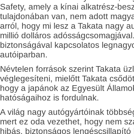
Safety, amely a kínai alkatrész-bes
tulajdonában van, nem adott magya
arról, hogy mi lesz a Takata nagy 
millió dolláros adósságcsomagjáva
biztonságával kapcsolatos legnagy
autóiparban.
Névtelen források szerint Takata üz
véglegesíteni, mielőtt Takata csődöt
hogy a japánok az Egyesült Államok
hatóságaihoz is fordulnak.
A világ nagy autógyártóinak többsé
mert ez oda vezethet, hogy nem száll
hibás, biztonságos lengéscsillapító