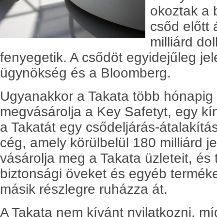
okoztak a 
csőd előtt 
milliárd d
fenyegetik. A csődöt egyidejűleg jel
ügynökség és a Bloomberg.
Ugyanakkor a Takata több hónapig 
megvásárolja a Key Safetyt, egy kí
a Takatát egy csődeljárás-átalakítás
cég, amely körülbelül 180 milliárd jen
vásárolja meg a Takata üzleteit, és
biztonsági öveket és egyéb termékek
másik részlegre ruházza át.
A Takata nem kívánt nyilatkozni, m