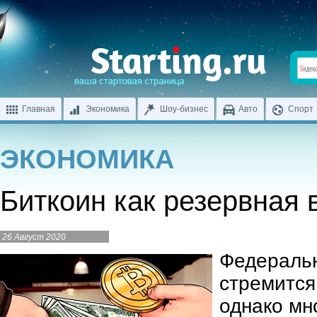
Главная
Экономика
Шоу-бизнес
Авто
Спорт
ЭКОНОМИКА
Биткоин как резервная 
26 Август 2020
Федераль
стремится
однако мн