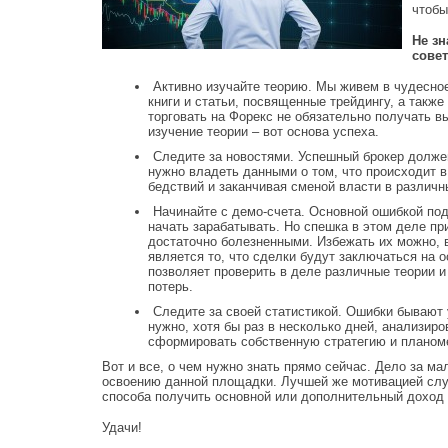
чтобы
Не зн
совет
Активно изучайте теорию. Мы живем в чудесно
книги и статьи, посвященные трейдингу, а такж
торговать на Форекс не обязательно получать в
изучение теории – вот основа успеха.
Следите за новостями. Успешный брокер должен
нужно владеть данными о том, что происходит в
бедствий и заканчивая сменой власти в различн
Начинайте с демо-счета. Основной ошибкой п
начать зарабатывать. Но спешка в этом деле п
достаточно болезненными. Избежать их можно, 
является то, что сделки будут заключаться на 
позволяет проверить в деле различные теории и
потерь.
Следите за своей статистикой. Ошибки бывают 
нужно, хотя бы раз в несколько дней, анализи
сформировать собственную стратегию и планом
Вот и все, о чем нужно знать прямо сейчас. Дело за ма
освоению данной площадки. Лучшей же мотивацией служ
способа получить основной или дополнительный доход 
Удачи!