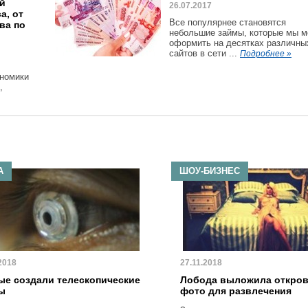
ой
26.07.2017
а, от
Все популярнее становятся
ва по
небольшие займы, которые мы 
оформить на десятках различны
сайтов в сети ...
Подробнее »
ономики
,
А
ШОУ-БИЗНЕС
2018
27.11.2018
ые создали телескопические
Лобода выложила откро
ы
фото для развлечения