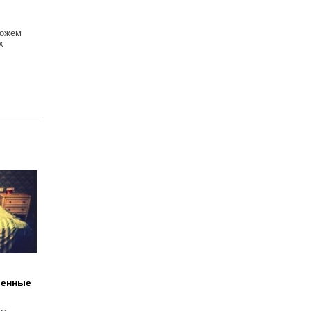
можем
х
венные