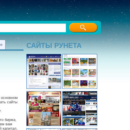
САЙТЫ РУНЕТА
ре
 основном
вать сайты
.
то биржа,
чем вам
й капитал,