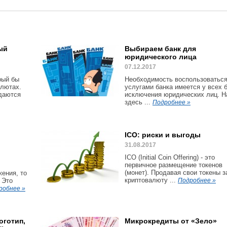
ый
Выбираем банк для
юридического лица
07.12.2017
рый бы
Необходимость воспользоватьс
алютах.
услугами банка имеется у всех 
ждаются
исключения юридических лиц. Н
здесь ...
Подробнее »
ь
ICO: риски и выгоды
31.08.2017
ICO (Initial Coin Offering) - это
первичное размещение токенов
(монет). Продавая свои токены з
ения, то
криптовалюту ...
 Это
Подробнее »
робнее »
оготип,
Микрокредиты от «Зело»