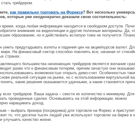
 стать трейдером.
аете,
как правильно торговать на Форексе
? Вот несколько универс
ов, которые уже неоднократно доказали свою состоятельность:
е время, когда любая информация находится в свободном доступе. Почи
е обратите внимание на видеолекции и другие полезные материалы. Да, ч
ысшее образование, но и действовать вслепую тоже не получится. План
 уметь предугадывать взлеты и падения цен на акции/курсов валют. Дл
 мире. На финансовый сектор способно повлиять все, начиная от стихи
ых странах.
одавляющего большинства начинающих трейдеров является желание сра
риводит разве что к финансовым потерям, причем зачастую они оказываю
воспользовавшись возможностью открыть демо-счет. Особенностью таки
основе реальной ситуации на рынке, но с использованием виртуальной в
 понять, какие решения оказываются удачными, а какие становятся прич
у всех трейдеров. Ваша задача – свести их количество к минимуму. Для
ровать проведенные сделки. Основываясь на этой информации, можно
ерно наращивать доход.
лым – выбрать брокера (посредника) для торговли на Форекс и приступит
ит то, что десятки тысяч людей уже используют торговлю на бирже в 
и улучшить качество жизни.