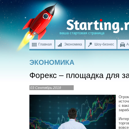
Главная
Экономика
Шоу-бизнес
А
ЭКОНОМИКА
Форекс – площадка для з
03 Сентябрь 2018
Огром
источ
с вак
зараб
Интер
торго
вовсе