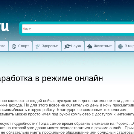
вто
Спорт
Здоровье
Наука
Животные
В ми
аработка в режиме онлайн
ное количество людей сейчас нуждаются в дополнительном или даже в
нике дохода. Но для этого вовсе не обязательно день и ночь просматри
ансиями/искать вторую работу. Благодаря современным технологиям,
атывать можно просто имея под рукой компьютер с доступом к интернету
есуют подробности? Тогда самое время обратить внимание на Форекс. Э
вля на которой уже давно может осуществляться в режиме онлайн. При
 не обязательно иметь профильное образование или солидный стартовы