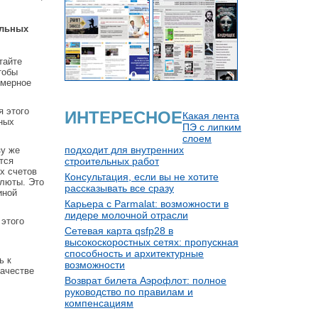
альных
тайте
тобы
омерное
я этого
ИНТЕРЕСНОЕ
Какая лента
йных
ПЭ с липким
слоем
подходит для внутренних
зу же
тся
строительных работ
х счетов
Консультация, если вы не хотите
алюты. Это
рассказывать все сразу
иной
Карьера с Parmalat: возможности в
лидере молочной отрасли
 этого
Сетевая карта qsfp28 в
высокоскоростных сетях: пропускная
способность и архитектурные
ь к
возможности
качестве
Возврат билета Аэрофлот: полное
руководство по правилам и
компенсациям