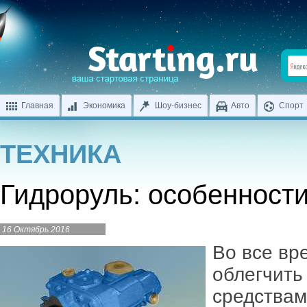
Главная
Экономика
Шоу-бизнес
Авто
Спорт
ТЕХНИКА
Гидроруль: особенност
16 Октябрь 2016
Во все вр
облегчить
средствам