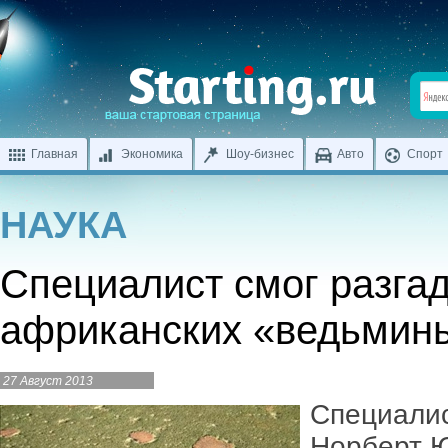
Главная
Экономика
Шоу-бизнес
Авто
Спорт
НАУКА
Специалист смог разгад
африканских «ведьмины
27 Август 2013
Специалис
Норберт Ю