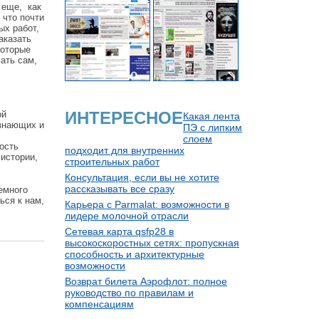
 еще, как
 что почти
ых работ,
аказать
которые
ать сам,
?
ИНТЕРЕСНОЕ
ой
Какая лента
 знающих и
ПЭ с липким
слоем
ость
подходит для внутренних
истории,
строительных работ
Консультация, если вы не хотите
рассказывать все сразу
емного
ься к нам,
Карьера с Parmalat: возможности в
лидере молочной отрасли
Сетевая карта qsfp28 в
высокоскоростных сетях: пропускная
способность и архитектурные
возможности
Возврат билета Аэрофлот: полное
руководство по правилам и
компенсациям