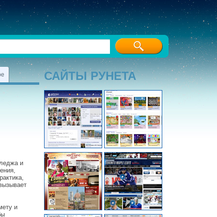
САЙТЫ РУНЕТА
ре
лледжа и
ения,
рактика,
 вызывает
мету и
бы