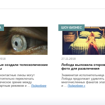
А
ШОУ-БИЗНЕС
2018
27.11.2018
ые создали телескопические
Лобода выложила откро
ы
фото для развлечения
 контактные линзы могут
Знаменитая исполнительница
тоятельно переключать
Лобода продолжает удивлять
еческое зрение между
многочисленных фанатов эпа
артным режимом и ...
и ...
Подробнее
Подробнее »