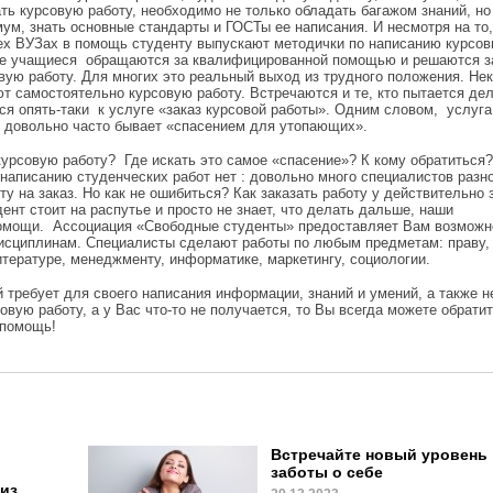
ть курсовую работу, необходимо не только обладать багажом знаний, но
ум, знать основные стандарты и ГОСТы ее написания. И несмотря на то,
ех ВУЗах в помощь студенту выпускают методички по написанию курсов
е учащиеся обращаются за квалифицированной помощью и решаются з
вую работу. Для многих это реальный выход из трудного положения. Не
ют самостоятельно курсовую работу. Встречаются и те, кто пытается дел
ся опять-таки к услуге «заказ курсовой работы». Одним словом, услуга
и довольно часто бывает «спасением для утопающих».
ь курсовую работу? Где искать это самое «спасение»? К кому обратиться
написанию студенческих работ нет : довольно много специалистов разн
 на заказ. Но как не ошибиться? Как заказать работу у действительно
ент стоит на распутье и просто не знает, что делать дальше, наши
помощи. Ассоциация «Свободные студенты» предоставляет Вам возможн
исциплинам. Специалисты сделают работы по любым предметам: праву, 
тературе, менеджменту, информатике, маркетингу, социологии.
й требует для своего написания информации, знаний и умений, а также н
вую работу, а у Вас что-то не получается, то Вы всегда можете обратит
 помощь!
Встречайте новый уровень
заботы о себе
из