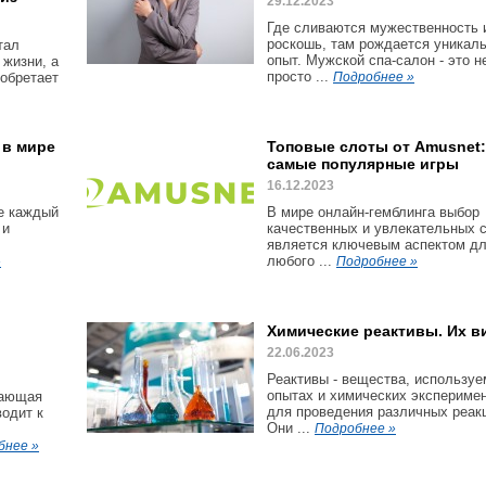
29.12.2023
Где сливаются мужественность 
роскошь, там рождается уникал
тал
опыт. Мужской спа-салон - это н
жизни, а
просто ...
иобретает
Подробнее »
 в мире
Топовые слоты от Amusnet:
самые популярные игры
16.12.2023
е каждый
В мире онлайн-гемблинга выбор
 и
качественных и увлекательных 
является ключевым аспектом д
любого ...
»
Подробнее »
Химические реактивы. Их 
22.06.2023
Реактивы - вещества, используе
опытах и химических экспериме
тающая
для проведения различных реак
одит к
Они ...
Подробнее »
бнее »