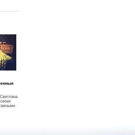
венные
 Светлана
 своих
тажными