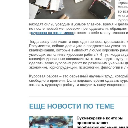
сдела
миним
во вс
многи
курсо
находят силы, усердие и ,самое главное, время и дела
но после первой же проверки преподавателя, обращают
«
курсовая на заказ минск
» несет в себе массу плюсов 
Тогда сразу возникает и еще один вопрос: где заказат
Разумеется, сейчас дефицита в предложении услуг по 
квалификации, которые выполнят любую курсовую работу
умеющих выполнять курсовые работы? И тут, когда студ
квалифицированные специалисты готовы подать руку 
сделать заказ курсовых работ по различным учебным д
экономике, юриспруденции, психологии, филологии и ли
Курсовая работа – это серьезный научный труд, которы
свободного времени. Если подошло время сдавать курсо
заказать курсовую работу и получить нашу искреннюю
ЕЩЕ НОВОСТИ ПО ТЕМЕ
Букмекерские конторы
предоставляют
профессиональный анал