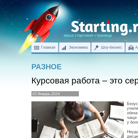
Главная
Экономика
Шоу-бизнес
А
РАЗНОЕ
Курсовая работа – это се
03 Январь 2024
Безус
учили
обяза
чаще 
у бол
Неуди
дисци