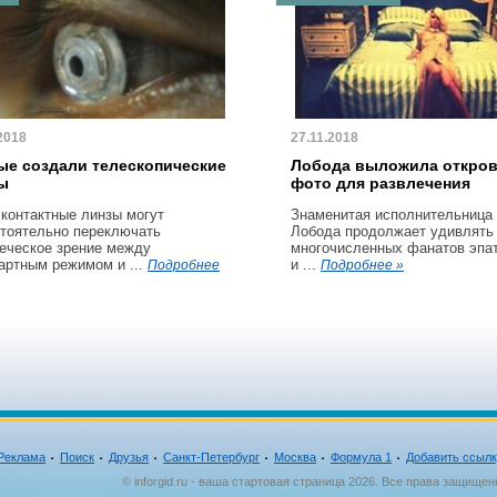
2018
27.11.2018
ые создали телескопические
Лобода выложила откро
ы
фото для развлечения
 контактные линзы могут
Знаменитая исполнительница
тоятельно переключать
Лобода продолжает удивлять
еческое зрение между
многочисленных фанатов эпа
артным режимом и ...
и ...
Подробнее
Подробнее »
Реклама
Поиск
Друзья
Санкт-Петербург
Москва
Формула 1
Добавить ссыл
© inforgid.ru - ваша стартовая страница 2026. Все права защищен