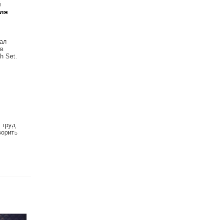
й
ля
тал
 в
h Set.
 труд
ворить