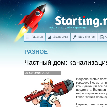
Главная
Экономика
Шоу-бизнес
А
РАЗНОЕ
Частный дом: канализаци
31 Октябрь 2013
Водоснабжение част
городом. Несмотря н
коммуникации все ра
неудобств. Выбирая
информирован – воо
канализацию необход
Первое, с чего спец