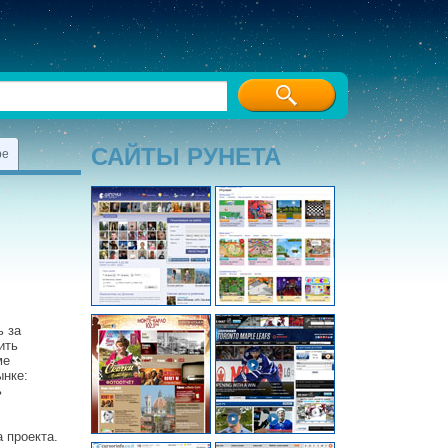
САЙТЫ РУНЕТА
ре
ь за
ить
ме
ынке:
ь
 проекта.