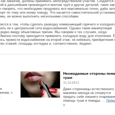
 как заказчик, должны принимать непосредственное участие. Создается 
рой в дальнейшем производится монтаж труб и других деталей, таких ка
и говорить, что необходимо продумать все максимально точно, дабы зат
рт по тому или иному поводу. Что касается самостоятельной установк
емы, ее можно выполнить несколькими способами.
оется в том, чтобы сделать разводку коммуникаций горячего и холодног
ить ее к центральной сети водоснабжения. Однако такие манипуляции
редко ввиду объективных причин. Мы говорим о тех случаях, когда
 Именно поэтому приходится применять холодную воду для отопления. 
ись провести водоснабжение на второй этаж, не избежать приобретения
во этажей, площадь коттеджа и, соответственно, бюджет.
.
Неожиданные стороны пом
туши
31.10.2013
я.
Даже сторонницы естественного
жении, с
макияжа никогда не откажутся
.
придать себе лишнего очаровани
помощь туши и помады. ...
Подр
»