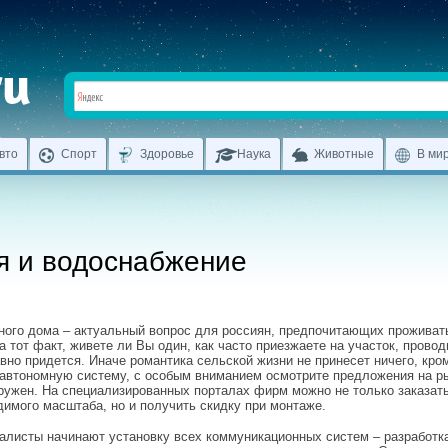
вто
Спорт
Здоровье
Наука
Животные
В ми
я и водоснабжение
ного дома – актуальный вопрос для россиян, предпочитающих проживат
а тот факт, живете ли Вы один, как часто приезжаете на участок, провод
вно придется. Иначе романтика сельской жизни не принесет ничего, кро
 автономную систему, с особым вниманием осмотрите предложения на р
ружен. На специализированных порталах фирм можно не только заказат
имого масштаба, но и получить скидку при монтаже.
иалисты начинают установку всех коммуникационных систем – разработка