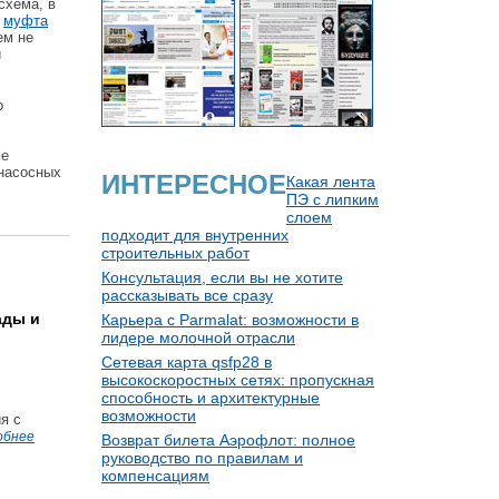
схема, в
к
муфта
ем не
и
о
Ее
 насосных
ИНТЕРЕСНОЕ
Какая лента
ПЭ с липким
слоем
подходит для внутренних
строительных работ
Консультация, если вы не хотите
рассказывать все сразу
ады и
Карьера с Parmalat: возможности в
лидере молочной отрасли
Сетевая карта qsfp28 в
высокоскоростных сетях: пропускная
способность и архитектурные
возможности
я с
обнее
Возврат билета Аэрофлот: полное
руководство по правилам и
компенсациям