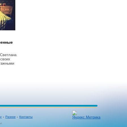
венные
 Светлана
 своих
тажными
ку
Разное
Контакты
ы.