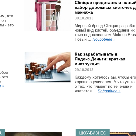
Clinique представила новы
набор дорожных кисточек д
макияжа
им, что
30.10.2013
 он
ы - это
Мировой бренд Clinique разрабо
новый вид кистей, объединив их
трио под названием Makeup Brus
Новый ...
Подробнее »
Как зарабатывать в
Яндекс.Деньги: краткая
инструкция.
29.10.2013
обов
– это
Каждому хотелось бы, чтобы его
м
хорошо оценивался. А что уж го
е »
о тех, кто плывет по течению и
является ...
Подробнее »
А
ШОУ-БИЗНЕС